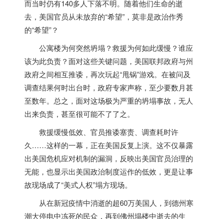
而当时仍有140多人下落不明。随着他们生命的逝
去，
美国
官员从未放弃的“希望”，莫非是政治作秀
的“希望”？
公寓楼为何突然坍塌？救援为何如此缓慢？谁应
该为此负责？面对这些关键问题，
美国
联邦政府与州
政府之间相互推诿，再次玩起“甩锅”游戏。在被问及
调查结果何时出台时，政府专家声称，至少要数月甚
至数年。总之，面对这场极为严重的坍塌事故，无人
出来负责，甚至很可能不了了之。
救援缓慢低效、官员推诿塞责、调查耗时许
久……这样的一幕，正在
美国
反复上演。这不仅暴露
出
美国
危机应对机制的漏洞，反映出
美国
官员治理的
无能，也显示出
美国
政治制度运作的低效，更是让事
故现场成了“美式人权”塌方现场。
从在新冠疫情中消逝的超60万
美国
人，到德州寒
潮大停电中冻死的民众，再到佛州塌楼中逝去的生