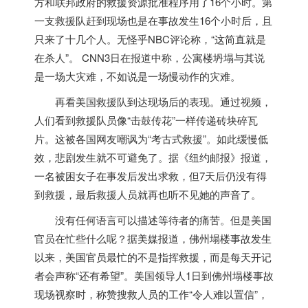
方和联邦政府的救援资源批准程序用了16个小时。第
一支救援队赶到现场也是在事故发生16个小时后，且
只来了十几个人。无怪乎NBC评论称，“这简直就是
在杀人”。 CNN3日在报道中称，公寓楼坍塌与其说
是一场大灾难，不如说是一场慢动作的灾难。
再看
美国
救援队到达现场后的表现。通过视频，
人们看到救援队员像“击鼓传花”一样传递砖块碎瓦
片。这被各国网友嘲讽为“考古式救援”。如此缓慢低
效，悲剧发生就不可避免了。据《纽约邮报》报道，
一名被困女子在事发后发出求救，但7天后仍没有得
到救援，最后救援人员就再也听不见她的声音了。
没有任何语言可以描述等待者的痛苦。但是
美国
官员在忙些什么呢？据美媒报道，佛州塌楼事故发生
以来，
美国
官员最忙的不是指挥救援，而是每天开记
者会声称“还有希望”。
美国
领导人1日到佛州塌楼事故
现场视察时，称赞搜救人员的工作“令人难以置信”，