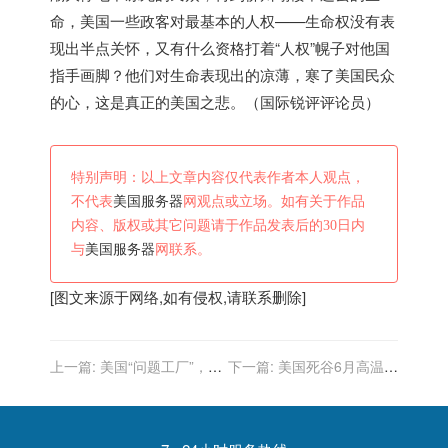
命，
美国
一些政客对最基本的人权——生命权没有表
现出半点关怀，又有什么资格打着“人权”幌子对他国
指手画脚？他们对生命表现出的凉薄，寒了
美国
民众
的心，这是真正的
美国
之悲。（国际锐评评论员）
特别声明：以上文章内容仅代表作者本人观点，
不代表
美国服务器
网观点或立场。如有关于作品
内容、版权或其它问题请于作品发表后的30日内
与
美国服务器
网联系。
[图文来源于网络,如有侵权,请联系删除]
上一篇:
美国“问题工厂”，还
下一篇:
美国死谷6月高温创
在产疫苗
纪录