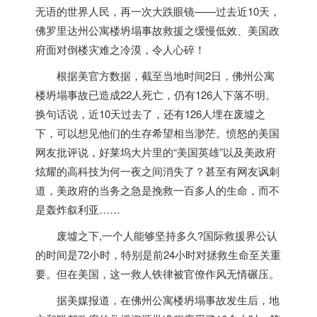
无语的世界人民，再一次大跌眼镜——过去近10天，
佛罗里达州公寓楼坍塌事故救援之缓慢低效、
美国
政
府面对倒楼灾难之冷漠，令人心碎！
根据美官方数据，截至当地时间2日，佛州公寓
楼坍塌事故已造成22人死亡，仍有126人下落不明。
换句话说，近10天过去了，还有126人埋在废墟之
下，可以想见他们的生存希望相当渺茫。愤怒的
美国
网友批评说，好莱坞大片里的“
美国
英雄”以及美政府
炫耀的高科技为何一夜之间消失了？甚至有网友讽刺
道，美政府的当务之急是挽救一百多人的生命，而不
是轰炸叙利亚……
废墟之下,一个人能够坚持多久?国际救援界公认
的时间是72小时，特别是前24小时对拯救生命至关重
要。但在
美国
，这一救人铁律被官僚作风无情碾压。
据美媒报道，在佛州公寓楼坍塌事故发生后，地