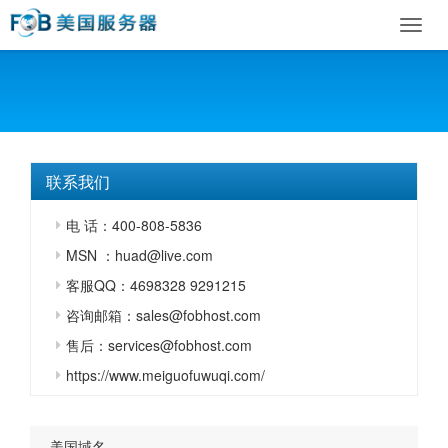
Toggl
navig
联系我们
电 话：400-808-5836
MSN ：huad@live.com
客服QQ：4698328 9291215
咨询邮箱：sales@fobhost.com
售后：services@fobhost.com
https://www.meiguofuwuqi.com/
美国域名