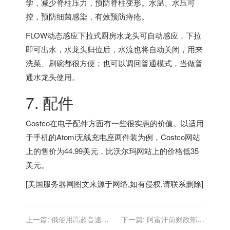
学，减少脊柱压力，预防脊柱变形。水温、水压可
控，预防细菌感染，有效预防痔疮。
FLOW动态感应下拉式厨房水龙头可自动感应，下拉
即可出水，水龙头归位后，水流也将自动关闭，用来
洗菜、刷碗都很方便；也可以调回普通模式，当做普
通水龙头使用。
7. 配件
Costco在电子配件方面有一些很实惠的价值。以适用
于手机的Atomi无线充电座两件装为例，Costco网站
上的售价为44.99美元，比沃尔玛网站上的价格低35
美元。
[
美国服务器
网图文来源于网络,如有侵权,请联系删除]
上一篇:
俄使用高超音速导
下一篇:
阿富汗前财政部长
弹会扭转战局？美防长回应
在美国开网约车：曾一晚上