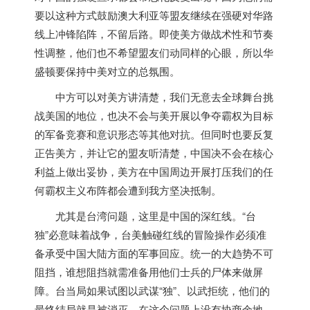
要以这种方式鼓励澳大利亚等盟友继续在强硬对华路
线上冲锋陷阵，不留后路。即使美方做战术性和节奏
性调整，他们也不希望盟友们动同样的心眼，所以华
盛顿要保持中美对立的总氛围。
中方可以对美方讲清楚，我们无意去全球舞台挑
战
美国
的地位，也决不会与美开展以争夺霸权为目标
的军备竞赛和意识形态等其他对抗。但同时也要反复
正告美方，并让它的盟友听清楚，中国决不会在核心
利益上做出妥协，美方在中国周边开展打压我们的任
何霸权主义布阵都会遭到我方坚决抵制。
尤其是台湾问题，这里是中国的深红线。“台
独”必意味着战争，台美触碰红线的冒险操作必须准
备承受中国大陆方面的军事回应。
统一的大趋势不可
阻挡，谁想阻挡就需准备用他们士兵的尸体来做屏
障。台当局如果试图以武谋“独”、以武拒统，他们的
最终结局就是被消灭。在这个问题上没有协商余地，