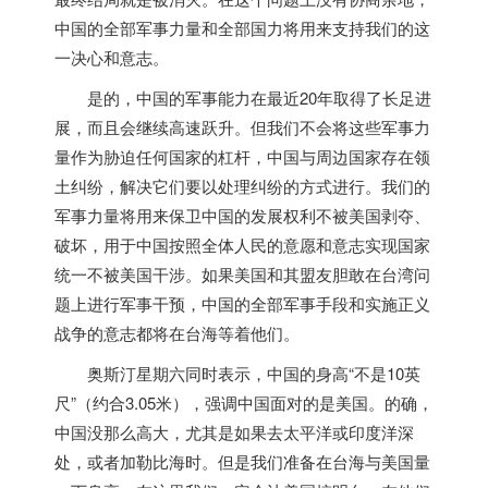
中国的全部军事力量和全部国力将用来支持我们的这
一决心和意志。
是的，中国的军事能力在最近20年取得了长足进
展，而且会继续高速跃升。但我们不会将这些军事力
量作为胁迫任何国家的杠杆，中国与周边国家存在领
土纠纷，解决它们要以处理纠纷的方式进行。我们的
军事力量将用来保卫中国的发展权利不被
美国
剥夺、
破坏，用于中国按照全体人民的意愿和意志实现国家
统一不被
美国
干涉。如果
美国
和其盟友胆敢在台湾问
题上进行军事干预，中国的全部军事手段和实施正义
战争的意志都将在台海等着他们。
奥斯汀星期六同时表示，中国的身高“不是10英
尺”（约合3.05米），强调中国面对的是
美国
。
的确，
中国没那么高大，尤其是如果去太平洋或印度洋深
处，或者加勒比海时。但是我们准备在台海与
美国
量