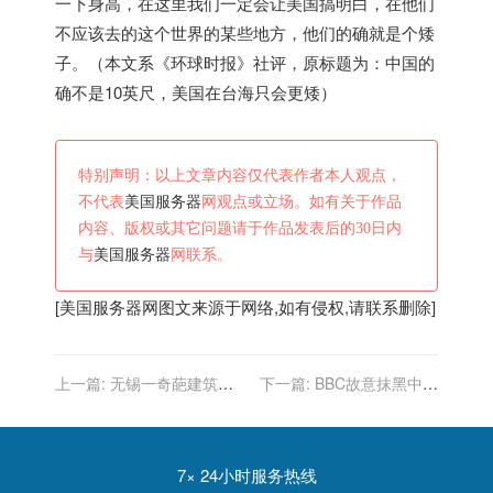
一下身高，在这里我们一定会让
美国
搞明白，在他们
不应该去的这个世界的某些地方，他们的确就是个矮
子。
（本文系《环球时报》社评，原标题为：
中国的
确不是10英尺，
美国
在台海只会更矮）
特别声明：以上文章内容仅代表作者本人观点，
不代表
美国服务器
网观点或立场。如有关于作品
内容、版权或其它问题请于作品发表后的30日内
与
美国服务器
网联系。
[
美国服务器
网图文来源于网络,如有侵权,请联系删除]
上一篇:
无锡一奇葩建筑，
下一篇:
BBC故意抹黑中国
模样神似美国白宫，现却荒
被美国学者无情揭穿
废杂草丛生成停车场
7× 24小时服务热线