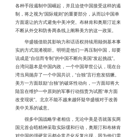
各种手段遏制中国崛起，并且迫使中国接受这样的遏
制，将之视为“国际规则”的重要部分，从而以中国单
方面退让的方式避免中美冲突。布林肯和奥斯汀近来
不断从外交和防务两条线上阐释美方的这一政策。
华盛顿借助其影响力和话语权持续用颠倒基本事
实的方式混淆视听。明明是他们一再压制中国，却要
说成是“自信而专制”的中国不断向
美国
“发起挑战”。
台湾问题本是中国内政，一个中国举世公认，现在台
湾当局抛弃了一个中国共识，“台独”言行愈发猖獗。
美方一方面鼓励“台独”的破坏性动向，一方面却将大
陆旨在维护一中原则的军事行动指责为试图“单方面
改变现状”。北京不能不越来越怀疑华盛顿对于改善
美中关系的诚意。
很多中国战略学者相信，无论中美是否就落实两
国元首会晤精神采取实际缓和行动，奥斯汀和布林肯
对中国的强硬宣示都会常态化反复出现，因为他们需