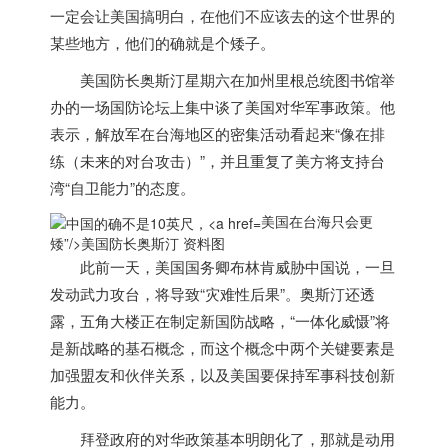
一定会让
美国
搞明白，在他们不应该去的这个世界的
某些地方，他们的确就是个矮子。
美国
防长奥斯汀星期六在加州里根总统图书馆举
办的一场国防论坛上集中谈了
美国
对华军事政策。他
表示，解放军在台海地区的密集活动看起来“像在排
练（未来的对台攻击）”，并且重复了美方将支持台
湾“自卫能力”的态度。
美国在台海只会更
矮”/>
美国
防长奥斯汀 资料图
此前一天，
美国
国务卿布林肯威胁中国说，一旦
发动武力攻台，将导致“灾难性后果”。奥斯汀还透
露，五角大楼正在制定新国防战略，“一体化威慑”将
是新战略的基石概念，而这个概念中两个关键要素是
加强盟友和伙伴关系，以及
美国
要保持军事科技创新
能力。
拜登政府的对华政策基本明朗化了，那就是动用