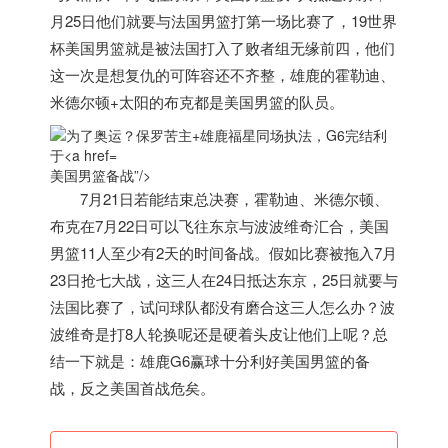
月25日他们就要与法国男篮打第一场比赛了，19世界
杯
美国
男篮就是被法国打入了败者组无缘前四，他们
这一次是想复仇的可阵容还不齐整，雄鹿的霍勒迪、
米德尔顿+太阳的布克都是
美国
男篮的队员。
美国男篮备战”/>
7月21日若能结束总决赛，霍勒迪、米德尔顿、
布克在7月22日可以飞往东京与波波维奇汇合，
美国
男篮11人至少有2天的时间备战。假如比赛被拖入7月
23日抢七大战，这三人在24日抵达东京，25日就要与
法国比赛了，试问球队都没有磨合这三人怎么办？波
波维奇是打8人轮换呢还是硬着头皮让他们上呢？总
结一下就是：雄鹿G6赢球十分利好
美国
男篮的备
战，反之
美国
首战危矣。