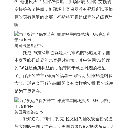
G1他也执法了太阳VS快船，那场比赛太阳以艾顿的
空接绝杀了快船，但那场比赛保罗没有登场所以不能
算吹罚有保罗的比赛，福斯特可真是保罗的超级克星
啊。
美国男篮备战”/>
托尼-布拉泽斯也就是人们常说的托尼兄弟，他
本赛季吹罚雄鹿的比赛是5胜1负，其中篮网VS雄鹿
的G6就是他所执法的，他等同于就是雄鹿的福星
了。保罗的苦主+雄鹿的福星一同出现太阳G6是凶多
吉少。球迷会不解为何联盟会有这样的安排呢？或许
是为了奥运会。
美国男篮备战”/>
都知道7月20日，扎克-拉文因为触发安全协议没
与大部队一同飞往东京，
美国
男篮仅8人抵达东京，7