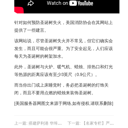
针对如何预防圣诞树失火，美国消防协会在其网站上
提供了一些建言。
该网站说，尽管圣诞树失火并不常见，但它们确实会
发生，而且可能会很严重。为了安全起见，人们应该
每天为圣诞树的树架加水。
此外，圣诞树与火炉、暖气机、蜡烛、排热口和灯光
等热源的距离应该有至少3英尺（0.9公尺）。
而当你出门或上床睡觉时，务必把圣诞树的灯饰关
闭，而且不要用点燃的蜡烛来装饰圣诞树。
[
美国服务器
网图文来源于网络,如有侵权,请联系删除]
上一篇:
搭建萨利港 华埠监
下一篇:
【名家专栏】严控