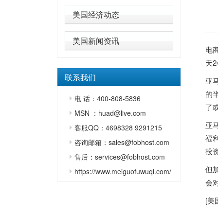
美国经济动态
美国新闻资讯
电
天
联系我们
亚马
的半
电 话：400-808-5836
了
MSN ：huad@live.com
亚
客服QQ：4698328 9291215
福
咨询邮箱：sales@fobhost.com
投
售后：services@fobhost.com
但
https://www.meiguofuwuqi.com/
会
[
美