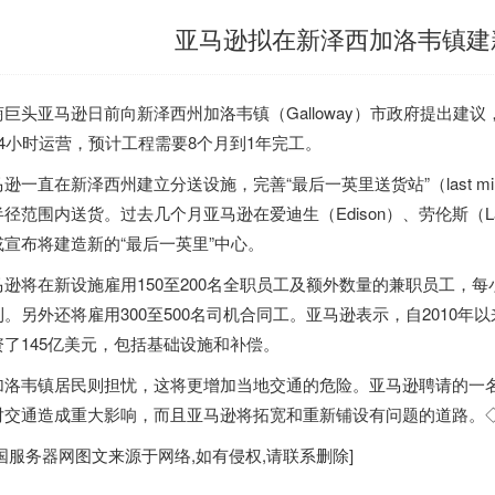
亚马逊拟在新泽西加洛韦镇建
商巨头亚马逊日前向新泽西州加洛韦镇（Galloway）市政府提出建议，
24小时运营，预计工程需要8个月到1年完工。
逊一直在新泽西州建立分送设施，完善“最后一英里送货站”（last mile de
径范围内送货。过去几个月亚马逊在爱迪生（Edison）、劳伦斯（Lawr
或宣布将建造新的“最后一英里”中心。
马逊将在新设施雇用150至200名全职员工及额外数量的兼职员工，
利。另外还将雇用300至500名司机合同工。亚马逊表示，自2010年以
资了145亿美元，包括基础设施和补偿。
加洛韦镇居民则担忧，这将更增加当地交通的危险。亚马逊聘请的一
对交通造成重大影响，而且亚马逊将拓宽和重新铺设有问题的道路。
国服务器
网图文来源于网络,如有侵权,请联系删除]