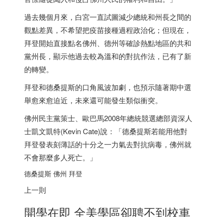
過去幾個月來，白宮一直試圖減少總統和州長之間的
觀點差異，不希望把疫苗接種過程政治化；但現在，
拜登開始直接點名佛州、德州等確診熱點地區的共和
黨州長，顯示他過去較為溫和的對抗作法，已有了新
的轉變。
拜登和德桑提斯的口角風波加劇，也預示隨著期中選
舉愈來愈迫近，未來還可能發生類似衝突。
佛州民主黨策士、歐巴馬2008年總統競選總部資深人
士凱文凱特(Kevin Cate)說：「德桑提斯若能用他對
拜登發表刻薄話的十分之一力氣去對抗病毒，佛州就
不會那麼多人死亡。」
德桑提斯 佛州 拜登
上一則
開學在即 全美學區卻聘不到校車