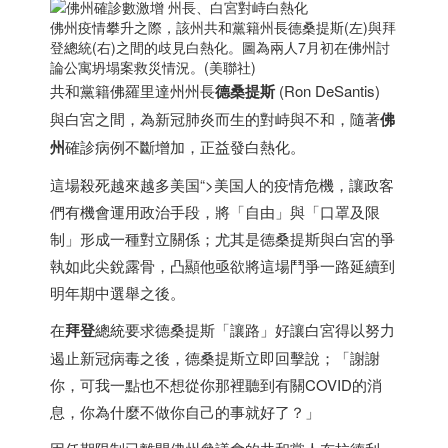
佛州疫情攀升之際，該州共和黨籍州長德桑提斯(左)與拜
登總統(右)之間的歧見白熱化。圖為兩人7月初在佛州討
論公寓坍塌案救災情況。(美聯社)
共和黨籍佛羅里達州州長
德桑提斯
(Ron DeSantis)
與白宮之間，為新冠肺炎而生的對峙與不和，隨著
佛
州
確診病例不斷增加，正益發白熱化。
這場殺死越來越多
美国
“>
美国
人的疫情危機，讓政客
們有機會運用政治手段，將「自由」與「口罩及限
制」形成一種對立關係；尤其是德桑提斯與白宮的爭
執如此尖銳露骨，凸顯他亟欲將這場鬥爭一路延續到
明年期中選舉之後。
在
拜登
總統要求德桑提斯「讓路」好讓白宮得以努力
遏止新冠病毒之後，德桑提斯立即回擊說；「謝謝
你，可我一點也不想從你那裡聽到有關COVID的消
息，你為什麼不做你自己的事就好了？」