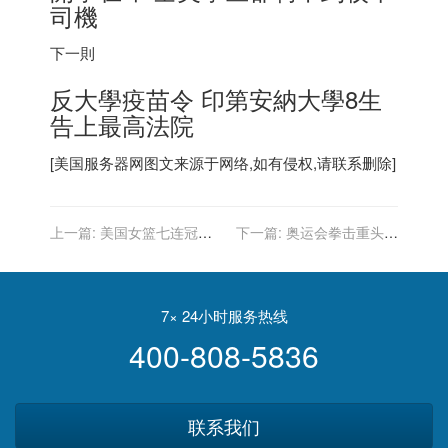
司機
下一則
反大學疫苗令 印第安納大學8生
告上最高法院
[
美国服务器
网图文来源于网络,如有侵权,请联系删除]
上一篇:
美国女篮七连冠追
下一篇:
奥运会拳击重头戏
平奥运会团体项目连续夺金
落幕：美国拳手0-5遭横扫,
纪录，此前由男篮创造
继续无缘该项目金牌
7× 24小时服务热线
400-808-5836
联系我们