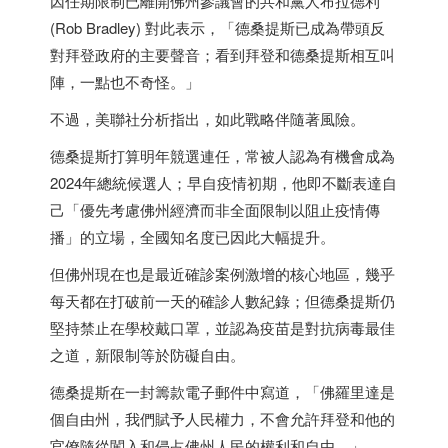
因任期限制已離開佛州參議會的共和黨人布拉德利
(Rob Bradley) 對此表示，「德桑提斯已成為帶頭反
對拜登政府的主要聲音；看到拜登和德桑提斯相互叫
陣，一點也不奇怪。」
不過，美聯社分析指出，如此戰略伴隨著風險。
德桑提斯打算明年競選連任，常被人認為有機會成為
2024年總統候選人；早自疫情初期，他即不斷表達自
己「優先考慮佛州經濟而非全面限制以阻止疫情傳
播」的立場，全國知名度已因此大幅提升。
但佛州現在也是最近確診案例激增的核心地區，幾乎
每天都在打破前一天的確診人數紀錄；但德桑提斯仍
堅持禁止在學校戴口罩，並認為疫苗是對抗病毒最佳
之道，新限制等於防礙自由。
德桑提斯在一封籌款電子郵件中寫道，「佛羅里達是
個自由州，我們賦予人民權力，不會允許拜登和他的
官僚隨從闖入和侵占佛州人民的權利和自由。」