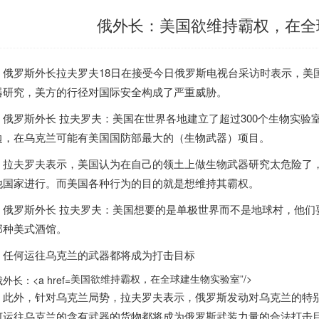
俄外长：美国欲维持霸权，在全
罗斯外长拉夫罗夫18日在接受今日俄罗斯电视台采访时表示，
美
器研究，美方的行径对国际安全构成了严重威胁。
罗斯外长 拉夫罗夫：
美国
在世界各地建立了超过300个生物实
边，在乌克兰可能有
美国
国防部最大的（生物武器）项目。
夫罗夫表示，
美国
认为在自己的领土上做生物武器研究太危险了
他国家进行。而
美国
各种行为的目的就是想维持其霸权。
罗斯外长 拉夫罗夫：
美国
想要的是单极世界而不是地球村，他们
那种美式酒馆。
任何运往乌克兰的武器都将成为打击目标
美国欲维持霸权，在全球建生物实验室”/>
外，针对乌克兰局势，拉夫罗夫表示，俄罗斯发动对乌克兰的特别
何运往乌克兰的含有武器的货物都将成为俄罗斯武装力量的合法打击