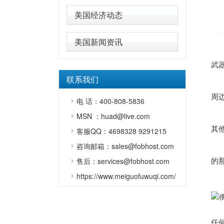
美国经济动态
美国新闻资讯
俄
武
联系我们
俄
周
电 话：400-808-5836
拉
MSN ：huad@live.com
其
客服QQ：4698328 9291215
咨询邮箱：sales@fobhost.com
俄
的
售后：services@fobhost.com
https://www.meiguofuwuqi.com/
此
任