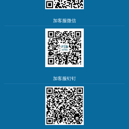
加客服微信
加客服钉钉