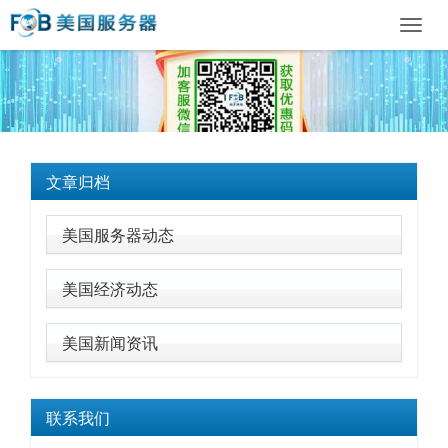
Toggl
navig
文章归档
美国服务器动态
美国经济动态
美国新闻资讯
联系我们