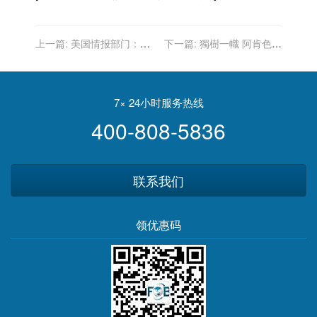
上一篇:
美国情报部门：阿
下一篇:
獨樹一幟 阿肯色州
富汗政府或只能撑半年
長哈欽森反對共和黨川普化
7× 24小时服务热线
400-808-5836
联系我们
领优惠码