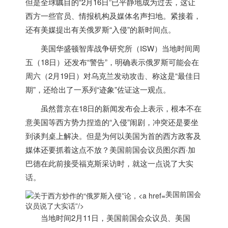
但是全球瞩目的“2月16日”已平静地成为过去，这让
西方一些官员、情报机构及媒体名声扫地。紧接着，
还有美媒提出有关俄罗斯“入侵”的新时间点。
美国
华盛顿智库战争研究所（ISW）当地时间周
五（18日）还发布“警告”，明确表示俄罗斯可能会在
周六（2月19日）对乌克兰发动攻击、称这是“最佳日
期”，还给出了一系列“迹象”佐证这一观点。
虽然普京在18日的新闻发布会上表示，根本不在
意
美国
等西方势力捏造的“入侵”闹剧，冲突还是要坐
到谈判桌上解决。但是为何以
美国
为首的西方政客及
媒体还要抓着这点不放？
美国
前国会议员图尔西·加
巴德在此前接受福克斯采访时，就这一点说了大实
话。
美国前国会
议员说了大实话”/>
当地时间2月11日，
美国
前国会众议员、
美国