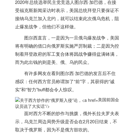
2020年总统选举民主党竞选人图尔西·加巴德，在接
受福克斯新闻采访时表示，
美国
总统拜登只要保证不
接纳乌克兰加入北约，就可以结束此次俄乌危机，阻
止爆发战争，但他们不这样做。
图尔西直言，一是因为一旦俄乌爆发战争，
美国
将有明确的借口向俄罗斯实施严厉制裁；二是因为控
制着拜登政府的军工复合体将因战争赚得盆满钵满，
而为此出钱的则是美、俄、乌的民众。
有许多网友在看到图尔西·加巴德的发言后不住
感叹：任何西方官员称谓加了“前”字，其获得的“诚
实”和“智力”buff都会令人惊叹。
美国前国会
议员说了大实话”/>
面对西方不断的炒作与挑拨，俄外长拉夫罗夫表
示，乌克兰周边局势升级是否会在2月20日结束，不
取决于俄罗斯，因为不是俄方鼓吹的。