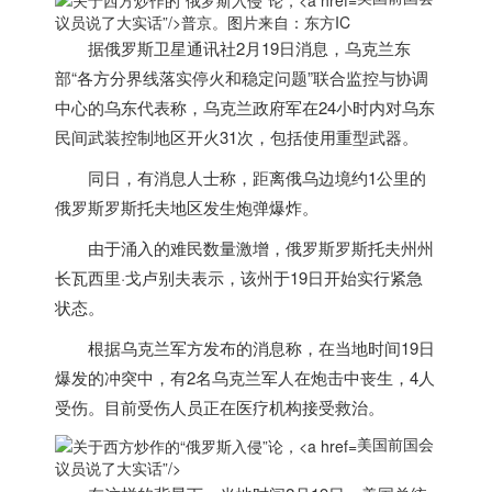
议员说了大实话”/>
普京。图片来自：东方IC
据俄罗斯卫星通讯社2月19日消息，乌克兰东
部“各方分界线落实停火和稳定问题”联合监控与协调
中心的乌东代表称，乌克兰政府军在24小时内对乌东
民间武装控制地区开火31次，包括使用重型武器。
同日，有消息人士称，距离俄乌边境约1公里的
俄罗斯罗斯托夫地区发生炮弹爆炸。
由于
涌入的难民数量激增，俄罗斯罗斯托夫州州
长瓦西里·戈卢别夫表示，该州于19日开始实行紧急
状态。
根据乌克兰军方发布的消息称，在当地时间19日
爆发的冲突中，有2名乌克兰军人在炮击中丧生，4人
受伤。目前受伤人员正在医疗机构接受救治。
美国前国会
议员说了大实话”/>