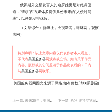
俄罗斯外交部发言人扎哈罗娃更是对此调侃
道，“请求”西方媒体多提供几份未来的“入侵时间
表”，以便她安排休假。
（文章综合：新华社，央视新闻，环球网，观察
者网）
特别声明：以上文章内容仅代表作者本人观点，
不代表
美国服务器
网观点或立场。如有关于作品
内容、版权或其它问题请于作品发表后的30日内
与
美国服务器
网联系。
[
美国服务器
网图文来源于网络,如有侵权,请联系删除]
上一篇:
未来20年，美国的
下一篇:
哈利.波特展览日前
影响将减少
在美国费城富兰克林科技博
物馆举办！