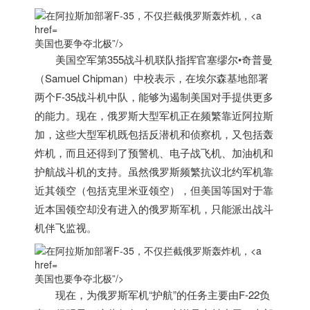
美国也要争夺北极”/>
美国
空军第355战斗机联队指挥官塞缪尔•奇普曼
（Samuel Chipman）中校表示，在埃尔森基地部署
两个F-35战斗机中队，能够为遏制
美国
对手提供更多
的能力。现在，俄罗斯大型军机正在频繁靠近阿拉斯
加，这些大型军机既包括反潜机和侦察机，又包括轰
炸机，而且还得到了预警机、电子战飞机、加油机和
护航战斗机的支持。虽然俄罗斯频繁抗议北约军机靠
近其领空（包括克里米亚领空），但
美国
等国对于靠
近本国领空却没有进入的俄罗斯军机，只能派出战斗
机伴飞监视。
美国也要争夺北极”/>
现在，为俄罗斯军机“护航”的任务主要由F-22负