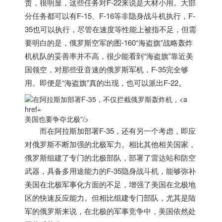
责，很明显，这些任务对F-22来说是大材小用。大部
分任务都可以有F-15、F-16等非隐身战斗机执行，F-
35也可以执行，尽管在速度等性能上被指不足，但需
要明白的是，俄罗斯空军的图-160“海盗旗”战略轰炸
机机队的妥善率并不高，很少能看到“海盗旗”靠近
美
国
领空，对那些亚音速的俄罗斯军机，F-35完全够
用。即便是“海盗旗”真的出现，也可以派出F-22。
美国也要争夺北极”/>
而在阿拉斯加部署F-35，还有另一个考虑，即应
对俄罗斯不断加强的北极军力。相比其他相关国家，
俄罗斯组建了专门的北极部队，部署了雷达站和防空
武器，具备多用途能力的F-35隐身战斗机，能够弥补
美国
在北极军事化方面的不足，增强了
美国
在北极地
区的快速反应能力。但相比组建专门部队，尤其是陆
军的俄罗斯来说，在北极的军事竞争中，
美国
依然处