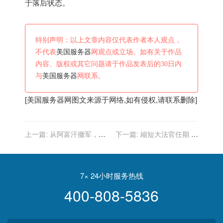
于落后状态。
特别声明：以上文章内容仅代表作者本人观点，
不代表
美国服务器
网观点或立场。如有关于作品
内容、版权或其它问题请于作品发表后的30日内
与
美国服务器
网联系。
[
美国服务器
网图文来源于网络,如有侵权,请联系删除]
上一篇:
从阿富汗撤军，美
下一篇:
縮短大法官任期 最
国不死心，图谋重返中亚，
高法院改革委員會討論
乌兹别克斯坦断然拒绝
7× 24小时服务热线
400-808-5836