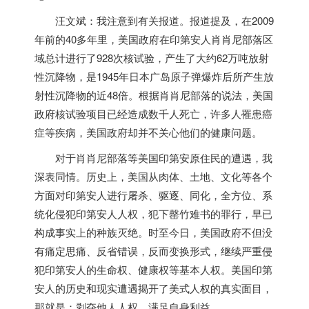
汪文斌：我注意到有关报道。报道提及，在2009
年前的40多年里，
美国
政府在印第安人肖肖尼部落区
域总计进行了928次核试验，产生了大约62万吨放射
性沉降物，是1945年日本广岛原子弹爆炸后所产生放
射性沉降物的近48倍。根据肖肖尼部落的说法，
美国
政府核试验项目已经造成数千人死亡，许多人罹患癌
症等疾病，
美国
政府却并不关心他们的健康问题。
对于肖肖尼部落等
美国
印第安原住民的遭遇，我
深表同情。历史上，
美国
从肉体、土地、文化等各个
方面对印第安人进行屠杀、驱逐、同化，全方位、系
统化侵犯印第安人人权，犯下罄竹难书的罪行，早已
构成事实上的种族灭绝。时至今日，
美国
政府不但没
有痛定思痛、反省错误，反而变换形式，继续严重侵
犯印第安人的生命权、健康权等基本人权。
美国
印第
安人的历史和现实遭遇揭开了美式人权的真实面目，
那就是：剥夺他人人权、满足自身利益。