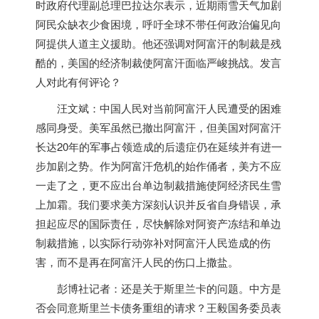
时政府代理副总理巴拉达尔表示，近期雨雪天气加剧
阿民众缺衣少食困境，呼吁全球不带任何政治偏见向
阿提供人道主义援助。他还强调对阿富汗的制裁是残
酷的，
美国
的经济制裁使阿富汗面临严峻挑战。发言
人对此有何评论？
汪文斌：中国人民对当前阿富汗人民遭受的困难
感同身受。美军虽然已撤出阿富汗，但
美国
对阿富汗
长达20年的军事占领造成的后遗症仍在延续并有进一
步加剧之势。作为阿富汗危机的始作俑者，美方不应
一走了之，更不应出台单边制裁措施使阿经济民生雪
上加霜。我们要求美方深刻认识并反省自身错误，承
担起应尽的国际责任，尽快解除对阿资产冻结和单边
制裁措施，以实际行动弥补对阿富汗人民造成的伤
害，而不是再在阿富汗人民的伤口上撒盐。
彭博社记者：还是关于斯里兰卡的问题。中方是
否会同意斯里兰卡债务重组的请求？王毅国务委员表