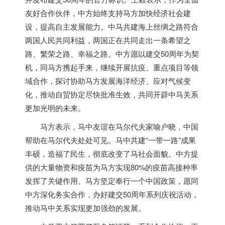
友好合作伙伴，中方始终支持马方加快经济社会建
设，提高自主发展能力。中马共建海上丝绸之路符合
两国人民共同利益，两国正在共同走出一条希望之
路、繁荣之路、幸福之路。中方愿以建交50周年为契
机，同马方携起手来，继续开展抗疫、重点项目等领
域合作，探讨协助马方发展海洋经济、应对气候变
化，推动自贸协定尽快批准生效，共同开辟中马关系
更加光明的未来。
马方表示，马中友谊在马尔代夫家喻户晓，中国
帮助在马尔代夫处处可见。马中共建“一带一路”成果
丰硕，造福了民生，彻底改变了马社会面貌。中方提
供的大量物资和疫苗为马方实现80%的疫苗高接种率
发挥了关键作用。马方坚定奉行一个中国政策，愿同
中方深化务实合作，办好建交50周年系列庆祝活动，
推动马中关系实现更加强劲的发展。