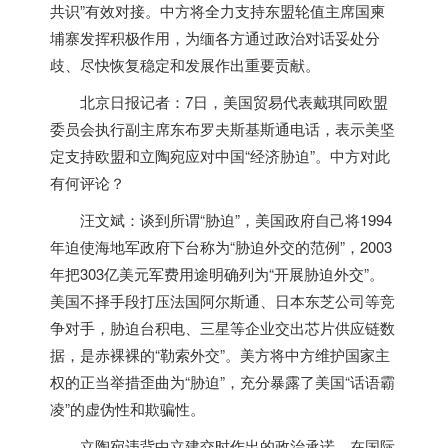
共识”有效对接。中方将全力支持东盟轮值主席国柬
埔寨发挥积极作用，为缅各方通过政治对话妥处分
歧、尽快恢复稳定和发展作出重要贡献。
北京日报记者：7日，
美国
贸易代表戴琪同欧盟
委员会执行副主席东布罗夫斯基斯通电话，表示美坚
定支持欧盟和立陶宛应对中国“经济胁迫”。中方对此
有何评论？
汪文斌：谈到所谓“胁迫”，
美国
政府自己将1994
年迫使海地军政府下台称为“胁迫外交的范例”，2003
年把303亿美元军费用途明确列为“开展胁迫外交”。
美国
不择手段打压法国阿尔斯通、日本东芝公司等竞
争对手，胁迫台积电、三星等企业交出芯片供应链数
据，是赤裸裸的“勒索外交”。美方将中方维护国家主
权的正当举措歪曲为“胁迫”，充分暴露了
美国
“话语霸
凌”的虚伪性和欺骗性。
立陶宛违背中立建交时作出的政治承诺、在国际