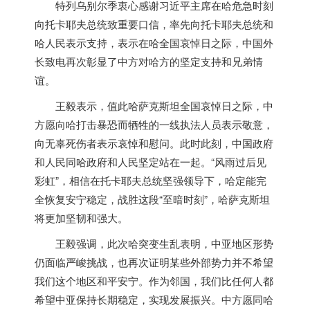
特列乌别尔季衷心感谢习近平主席在哈危急时刻
向托卡耶夫总统致重要口信，率先向托卡耶夫总统和
哈人民表示支持，表示在哈全国哀悼日之际，中国外
长致电再次彰显了中方对哈方的坚定支持和兄弟情
谊。
王毅表示，值此哈萨克斯坦全国哀悼日之际，中
方愿向哈打击暴恐而牺牲的一线执法人员表示敬意，
向无辜死伤者表示哀悼和慰问。此时此刻，中国政府
和人民同哈政府和人民坚定站在一起。“风雨过后见
彩虹”，相信在托卡耶夫总统坚强领导下，哈定能完
全恢复安宁稳定，战胜这段“至暗时刻”，哈萨克斯坦
将更加坚韧和强大。
王毅强调，此次哈突变生乱表明，中亚地区形势
仍面临严峻挑战，也再次证明某些外部势力并不希望
我们这个地区和平安宁。作为邻国，我们比任何人都
希望中亚保持长期稳定，实现发展振兴。中方愿同哈