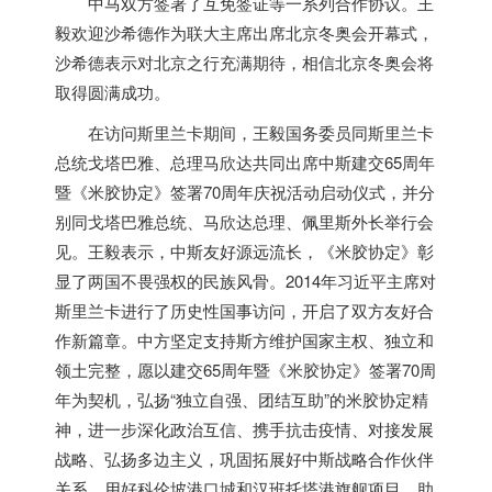
中马双方签署了互免签证等一系列合作协议。王
毅欢迎沙希德作为联大主席出席北京冬奥会开幕式，
沙希德表示对北京之行充满期待，相信北京冬奥会将
取得圆满成功。
在访问斯里兰卡期间，王毅国务委员同斯里兰卡
总统戈塔巴雅、总理马欣达共同出席中斯建交65周年
暨《米胶协定》签署70周年庆祝活动启动仪式，并分
别同戈塔巴雅总统、马欣达总理、佩里斯外长举行会
见。王毅表示，中斯友好源远流长，《米胶协定》彰
显了两国不畏强权的民族风骨。2014年习近平主席对
斯里兰卡进行了历史性国事访问，开启了双方友好合
作新篇章。中方坚定支持斯方维护国家主权、独立和
领土完整，愿以建交65周年暨《米胶协定》签署70周
年为契机，弘扬“独立自强、团结互助”的米胶协定精
神，进一步深化政治互信、携手抗击疫情、对接发展
战略、弘扬多边主义，巩固拓展好中斯战略合作伙伴
关系。用好科伦坡港口城和汉班托塔港旗舰项目，助