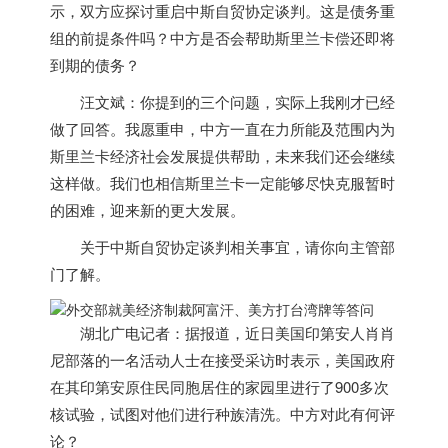
示，双方应探讨重启中斯自贸协定谈判。这是债务重
组的前提条件吗？中方是否会帮助斯里兰卡偿还即将
到期的债务？
汪文斌：你提到的三个问题，实际上我刚才已经
做了回答。我愿重申，中方一直在力所能及范围内为
斯里兰卡经济社会发展提供帮助，未来我们还会继续
这样做。我们也相信斯里兰卡一定能够尽快克服暂时
的困难，迎来新的更大发展。
关于中斯自贸协定谈判相关事宜，请你向主管部
门了解。
湖北广电记者：据报道，近日
美国
印第安人肖肖
尼部落的一名活动人士在接受采访时表示，
美国
政府
在其印第安原住民同胞居住的家园里进行了900多次
核试验，试图对他们进行种族清洗。中方对此有何评
论？