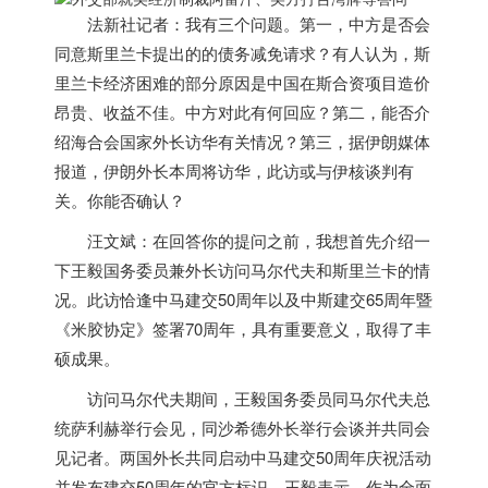
法新社记者：我有三个问题。第一，中方是否会
同意斯里兰卡提出的的债务减免请求？有人认为，斯
里兰卡经济困难的部分原因是中国在斯合资项目造价
昂贵、收益不佳。中方对此有何回应？第二，能否介
绍海合会国家外长访华有关情况？第三，据伊朗媒体
报道，伊朗外长本周将访华，此访或与伊核谈判有
关。你能否确认？
汪文斌：在回答你的提问之前，我想首先介绍一
下王毅国务委员兼外长访问马尔代夫和斯里兰卡的情
况。此访恰逢中马建交50周年以及中斯建交65周年暨
《米胶协定》签署70周年，具有重要意义，取得了丰
硕成果。
访问马尔代夫期间，王毅国务委员同马尔代夫总
统萨利赫举行会见，同沙希德外长举行会谈并共同会
见记者。两国外长共同启动中马建交50周年庆祝活动
并发布建交50周年的官方标识。王毅表示，作为全面