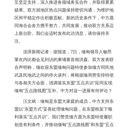
互坚定支持，深入推进各领域务实合作，并取得累累
硕果。双方就地区热点问题保持密切沟通，为维护地
区和平稳定作出积极贡献。新的历史条件下，中方愿
同海合会各方携手努力，共同发展，推动双方关系迈
上新台阶。我们会适时发布此访消息，请你保持关
注。
澎湃新闻记者：据报道，7日，缅甸领导人敏昂
莱在内比都会见到访的柬埔寨首相洪森。双方发表联
合声明称，缅欢迎东盟缅甸问题特使参加缅方同民地
武及民地武之间的停火谈判，将根据缅局势安排特使
与各相关方会面，强调落实东盟“五点共识”应同实现
缅甸“五点路线图”互补。中方对这一进展有何评论？
汪文斌：缅甸是东盟大家庭的成员，中方支持东
盟以“东盟方式”妥善处理缅甸问题，在东盟框架下顺
利落实“五点共识”。我们赞赏缅方愿为东盟特使履职
创造有利条件，并推动缅甸“五点路线图”和东盟“五点