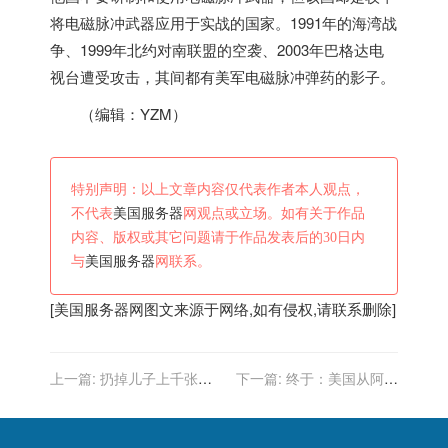
将电磁脉冲武器应用于实战的国家。1991年的海湾战
争、1999年北约对南联盟的空袭、2003年巴格达电
视台遭受攻击，其间都有美军电磁脉冲弹药的影子。
（编辑：YZM）
特别声明：以上文章内容仅代表作者本人观点，
不代表
美国服务器
网观点或立场。如有关于作品
内容、版权或其它问题请于作品发表后的30日内
与
美国服务器
网联系。
[
美国服务器
网图文来源于网络,如有侵权,请联系删除]
上一篇:
扔掉儿子上千张色
下一篇:
终于：美国从阿富
情DVD后，美国父母被判赔
汗的“撤离”变“逃跑”后，有人
偿3万美元
要求“问责”了