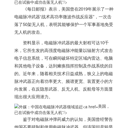
已在试验中成功击落无人机”/>
《每日邮报》表示，
美国
曾在2019年展示了一种
电磁脉冲武器“战术高功率微波作战反应器”，一次击
落了50架无人机，表明其能够保护一个军事基地免受
无人机的攻击。
资料显示，电磁脉冲武器的最大射程可达10千
米，它所生发的高强度电磁脉冲能量以辐射方式攻击
电子信息系统，可在瞬间破坏特定区域内雷达、电脑
和其他电子设备，达到瘫痪指挥控制及作战系统的目
的。近年来，随着相关技术日益成熟，狭义上的电磁
脉冲武器正向着功率更大、频谱更宽、装置更小的方
向发展，在反隐形武器、反无人机、反航母等方面显
现出很大应用潜力。
美国，
已在试验中成功击落无人机”/>
鉴于对电磁脉冲弹药威力的认知，
美国
曾经警告
他国不要研制和使用电磁脉冲武器，但该国却是较早