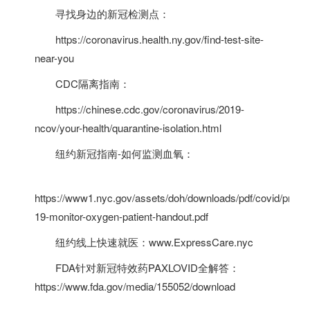
寻找身边的新冠检测点：
https://coronavirus.health.ny.gov/find-test-site-
near-you
CDC隔离指南：
https://chinese.cdc.gov/coronavirus/2019-
ncov/your-health/quarantine-isolation.html
纽约新冠指南-如何监测血氧：
https://www1.nyc.gov/assets/doh/downloads/pdf/covid/provid
19-monitor-oxygen-patient-handout.pdf
纽约线上快速就医：
www.ExpressCare.nyc
FDA针对新冠特效药PAXLOVID全解答：
https://www.fda.gov/media/155052/download