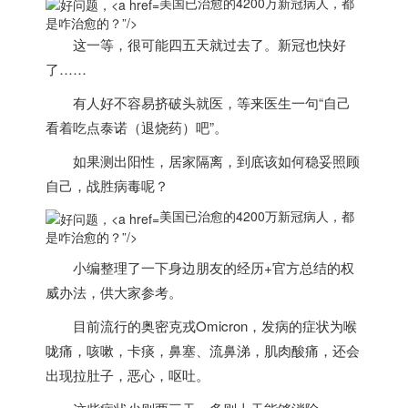
美国已治愈的4200万新冠病人，都
是咋治愈的？”/>
这一等，很可能四五天就过去了。新冠也快好
了……
有人好不容易挤破头就医，等来医生一句“自己
看着吃点泰诺（退烧药）吧”。
如果测出阳性，居家隔离，到底该如何稳妥照顾
自己，战胜病毒呢？
美国已治愈的4200万新冠病人，都
是咋治愈的？”/>
小编整理了一下身边朋友的经历+官方总结的权
威办法，供大家参考。
目前流行的奥密克戎Omicron，发病的症状为喉
咙痛，咳嗽，卡痰，鼻塞、流鼻涕，肌肉酸痛，
还会
出现拉肚子，恶心，呕吐。