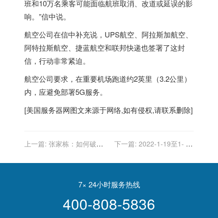
班和10万名乘客可能面临航班取消、改道或延误的影
响。”信中说。
航空公司在信中补充说，UPS航空、阿拉斯加航空、
阿特拉斯航空、捷蓝航空和联邦快递也签署了这封
信，行动非常紧迫。
航空公司要求，在重要机场跑道约2英里（3.2公里）
内，应避免部署5G服务。
[
美国服务器
网图文来源于网络,如有侵权,请联系删除]
上一篇:
张家栋：如何破解
下一篇:
2022-1-19至1- 25
美国遏华三张牌?
日 美国花生价格周报
7× 24小时服务热线
400-808-5836