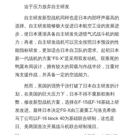
迫于压力放弃自主研发
自主研发新型战机同样也是日本内部呼声最高的
选择。自主研发能够极大促进日本航空工业的发展进
步，使日本逐渐具备自主研发先进喷气式战斗机的能
力；再者，自主研发战机可以完全按照日本预设的性
能指标研发，更加适合日本自卫队的需求。起初日本
新一代战机的方案“FS-X”是采用双发动机、双垂尾的
鸭翼布局设计，拥有较大的荷载与作战半径，注重对
海支援作战，并具备一定的空战能力。
然而，
美国
的强势干涉打破了日本自主研发的计
划，在
美国
的巨大压力下，日本不得不重新权衡利
弊，修改新型战机方案，选择在F-15或F-16基础上研
发改进。最终日本决定FS-X由三菱重工与洛克希德·
马丁公司以F-16 block 40为基础联合研制，这也是
日、美两国首次开展战斗机联合研制项目。