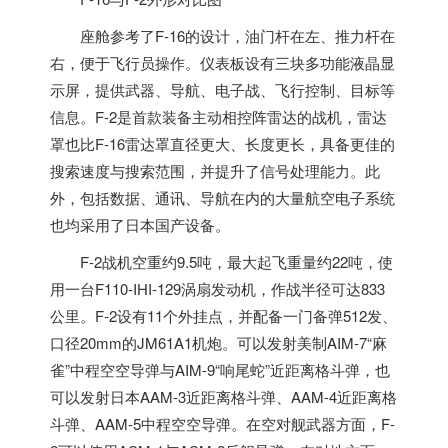
座舱参考了F-16的设计，油门杆在左、推力杆在
右，便于飞行员操作。仪表板设有三块多功能液晶显
示屏，提供武器、导航、电子战、飞行控制、目标等
信息。F-2是首款装备主动相控阵雷达的战机，雷达
罩也比F-16雷达罩直径更大、长度更长，具备更佳的
搜索速度与搜索范围，并提升了信号处理能力。此
外，包括数据、通讯、导航在内的大量航空电子系统
也均采用了日本国产设备。
F-2战机空重约9.5吨，最大起飞重量约22吨，使
用一台F110-IHI-129涡扇发动机，作战半径可达833
公里。F-2设有11个外挂点，并配备一门备弹512发、
口径20mm的JM61A1机炮。可以发射美制AIM-7“麻
雀”中程空空导弹与AIM-9“响尾蛇”近距离格斗弹，也
可以发射日本AAM-3近距离格斗弹、AAM-4近距离格
斗弹、AAM-5中程空空导弹。在空对舰武器方面，F-