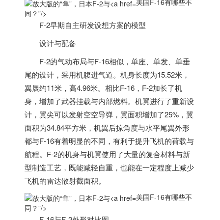
美国F-16有哪些不
同？”/>
F-2早期自主研发设想方案的模型
设计与配备
F-2的气动布局与F-16相似，单座、单发、单垂
尾的设计，采用机腹进气道。机身长度为15.52米，
翼展约11米，高4.96米。相比F-16，F-2加长了机
身，增加了武器挂载与内部燃料。机翼进行了重新设
计，翼尖可以发射空空导弹，翼面积增加了25%，翼
面积为34.84平方米，机翼后掠角度与水平尾翼外形
都与F-16有着明显的不同，有利于提升飞机的荷载与
航程。F-2的机身与机翼使用了大量的复合材料与新
型制造工艺，既能减轻自重，也能在一定程度上减少
飞机的雷达散射截面积。
美国F-16有哪些不
同？”/>
F-16与F-2外形对比图