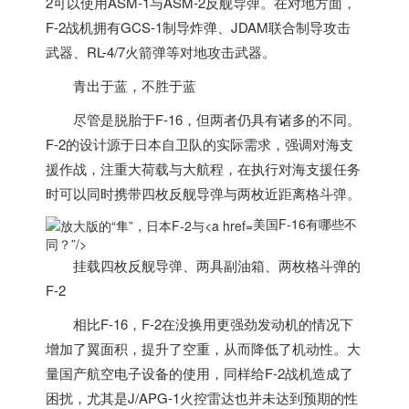
2可以使用ASM-1与ASM-2反舰导弹。在对地方面，
F-2战机拥有GCS-1制导炸弹、JDAM联合制导攻击
武器、RL-4/7火箭弹等对地攻击武器。
青出于蓝，不胜于蓝
尽管是脱胎于F-16，但两者仍具有诸多的不同。
F-2的设计源于日本自卫队的实际需求，强调对海支
援作战，注重大荷载与大航程，在执行对海支援任务
时可以同时携带四枚反舰导弹与两枚近距离格斗弹。
美国F-16有哪些不
同？”/>
挂载四枚反舰导弹、两具副油箱、两枚格斗弹的
F-2
相比F-16，F-2在没换用更强劲发动机的情况下
增加了翼面积，提升了空重，从而降低了机动性。大
量国产航空电子设备的使用，同样给F-2战机造成了
困扰，尤其是J/APG-1火控雷达也并未达到预期的性