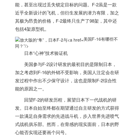
能，甚至出现过丢失锁定目标的问题。F-2虽是一款
近乎全新设计的飞机，但衍生发展的潜力有限，加之
其极为昂贵的价格，F-2最终只生产了98架，其中还
包括4架原型机。
美国F-16有哪些不
同？”/>
日本“心神”技术验证机
美国
参与F-2设计研发的最初目的是限制日本，
加之考虑到F-16的外销不受影响，
美国
人注定会在研
发过程中作出不少保守设计，这也是限制F-2综合性
能的原因之一。
回望F-2的研发历程，展望日本下一代战机的研
发。日本自始至终都在期望通过自主研发的方式获得
一款满足自身需求的先进战斗机，步入世界先进喷气
式战机俱乐部。然而，在骨感的现实面前，日本的野
心能否实现还要画个问号。