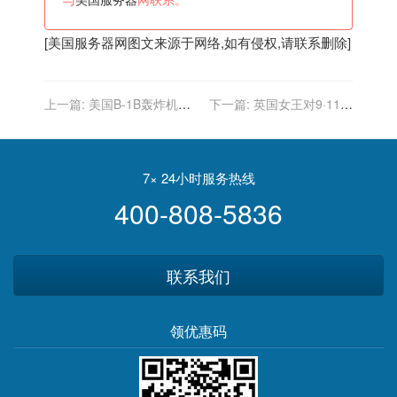
与
美国服务器
网联系。
[
美国服务器
网图文来源于网络,如有侵权,请联系删除]
上一篇:
美国B-1B轰炸机和
下一篇:
英国女王对9·11遇
F-16丑照曝光，瞬间没了科
难者的感人悼词令美国人闻
技感，涂装真的很重要
之落泪
7× 24小时服务热线
400-808-5836
联系我们
领优惠码