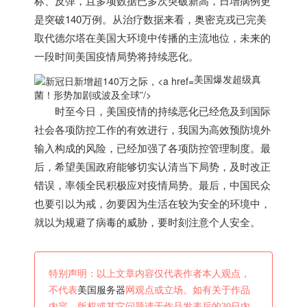
标、反弹，且多项数据已多次突破新高，日增病例更
是突破140万例。从治疗数据来看，奥密克戎已完美
取代德尔塔在
美国
大环境中传播的主流地位，未来的
一段时间
美国
疫情局势将持续恶化。
美国爆发超级真
菌！形势加剧或波及全球”/>
时至今日，
美国
疫情的持续恶化已经危及到国际
社会各项防控工作的有效进行，我国为高效预防境外
输入构成的风险，已经加强了各项防控管理制度。最
后，希望
美国
政府能够切实认清当下局势，及时改正
错误，率领全民积极应对疫情局势。最后，中国民众
也要引以为戒，勿要因为生活在较为安全的环境中，
就以为规避了病毒的威胁，要时刻注意个人安全。
特别声明：以上文章内容仅代表作者本人观点，
不代表
美国服务器
网观点或立场。如有关于作品
内容、版权或其它问题请于作品发表后的30日内