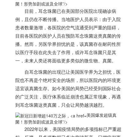
菌！形势加剧或波及全球”/>
目前，耳念珠菌已在
美国
部分医院出现确诊病
例，且仍在不断传播。当地医护人员表示：由于入院
患者数量激增，各医院的空气流通受到严重的阻碍，
目前各医院的医护人员在预防耳念珠菌这类真菌的传
播。然而，另医学界担忧的是，该真菌存在耐药性所
以医疗手段在此失去了作用，或许耳念珠菌只是其
一，未来人类还将面临更多类似的微生物、真菌。
自耳念珠菌的出现已让
美国
医学界为之担忧，医
院也不再是个绝对安全的场所，所以医院内的环境更
适宜该真菌生存。如今
美国
的局势已经受到国际社会
的广泛关注，医疗体系临近崩溃也属正常现象，再遇
到耳念珠菌这类真菌，只会让局势越演越烈。
美国爆发超级真
菌！形势加剧或波及全球”/>
2022年以来，
美国
疫情局势的多项指标已严重超