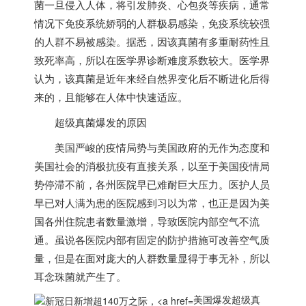
菌一旦侵入人体，将引发肺炎、心包炎等疾病，通常
情况下免疫系统娇弱的人群极易感染，免疫系统较强
的人群不易被感染。据悉，因该真菌有多重耐药性且
致死率高，所以在医学界诊断难度系数较大。医学界
认为，该真菌是近年来经自然界变化后不断进化后得
来的，且能够在人体中快速适应。
超级真菌爆发的原因
美国
严峻的疫情局势与
美国
政府的无作为态度和
美国
社会的消极抗疫有直接关系，以至于
美国
疫情局
势停滞不前，各州医院早已难耐巨大压力。医护人员
早已对人满为患的医院感到习以为常，也正是因为
美
国
各州住院患者数量激增，导致医院内部空气不流
通。虽说各医院内部有固定的防护措施可改善空气质
量，但是在面对庞大的人群数量显得于事无补，所以
耳念珠菌就产生了。
美国爆发超级真