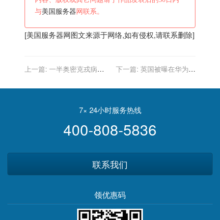
与
美国服务器
网联系。
[
美国服务器
网图文来源于网络,如有侵权,请联系删除]
上一篇:
一半奥密克戎病例
下一篇:
英国被曝在华为安
来自美国！台湾当局竟称：
插间谍，将华为查了个遍，
不停飞高风险国家航班
帮美国收集商业机密？
7× 24小时服务热线
400-808-5836
联系我们
领优惠码