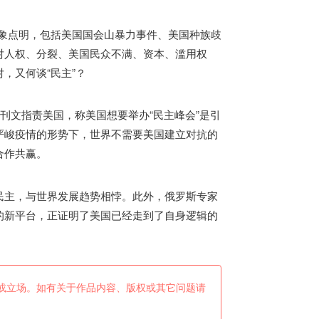
象点明，包括
美国
国会山暴力事件、
美国
种族歧
对人权、分裂、
美国
民众不满、资本、滥用权
，又何谈“民主”？
上刊文指责
美国
，称
美国
想要举办“民主峰会”是引
严峻疫情的形势下，世界不需要
美国
建立对抗的
合作共赢。
民主，与世界发展趋势相悖。此外，俄罗斯专家
的新平台，正证明了
美国
已经走到了自身逻辑的
或立场。如有关于作品内容、版权或其它问题请