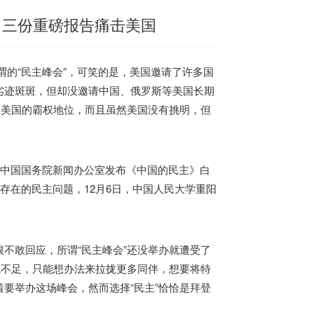
，三份重磅报告痛击美国
谓的“民主峰会”，可笑的是，
美国
邀请了许多国
劣迹斑斑，但却没邀请中国、俄罗斯等
美国
长期
固
美国
的霸权地位，而且虽然
美国
没有挑明，但
，中国国务院新闻办公室发布《中国的民主》白
存在的民主问题，12月6日，中国人民大学重阳
不敢回应，所谓“民主峰会”还没举办就遭受了
气不足，只能想办法来拉拢更多同伴，想要将特
要举办这场峰会，然而选择“民主”恰恰是拜登