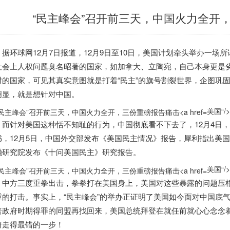
“民主峰会”召开前三天，中国火力全开
据环球网12月7日报道，12月9日至10日，
美国
计划牵头举办一场所
社会上人权问题臭名昭著的国家，如加拿大、立陶宛，自己本身更是
对的国家，可见其真实意图就是打着“民主”的旗号割裂世界，企图巩
明显，就是想针对中国。
美国“/>
而针对
美国
这种恬不知耻的行为，中国彻底看不下去了，12月4日
书，12月5日，中国外交部发布《
美国
民主情况》报告，犀利指出
美国
融研究院发布《十问
美国
民主》研究报告。
美国“/>
中方三度重拳出击，拳拳打在
美国
身上，
美国
对这些暴露的问题压根
重的打击。事实上，“民主峰会”的举办正证明了
美国
如今面对中国底
普政府时期得罪的同盟再找回来，
美国
总统拜登在就任前就心心念念着
府走得最错的一步！