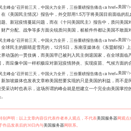
美国“/>
在《
美国
民主情况》报告中，外交部用1.5万字将
美国
目前面临的乱
问题、新冠疫情蔓延问题，而在《十问
美国
民主》报告中，质问
美国
、财产分配、战争等多方面尖锐质问
美国
，桩桩件件都让
美国
不敢面对
美国“/>
全球民主的眼睛是雪亮的，12月5日，东南亚媒体在《东盟邮报》
世界动荡的一贯伎俩，而
美国
早已被列入民主倒退国家，在全球面临
围，而应像中国一样积极应对新冠疫情肺炎、实现疫苗、气候方面的
美国“/>
新加坡媒体也发表文章称
美国
想要实现的只是
美国
的利益，而不是
接受采访时也表示，这场所谓的峰会就是想建立一个完全由
美国
掌控
头。
特别声明：以上文章内容仅代表作者本人观点，不代表
美国服务器
网观点
于作品发表后的30日内与
美国服务器
网联系。