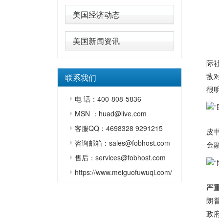
美国经济动态
美国新闻资讯
际
敌
联系我们
很
电 话：400-808-5836
MSN ：huad@live.com
客服QQ：4698328 9291215
皮
咨询邮箱：sales@fobhost.com
金
售后：services@fobhost.com
https://www.meiguofuwuqi.com/
严
朗
政