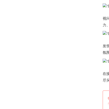
视
力
发
氛
在
尽