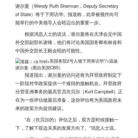
谢尔曼（Wendy Ruth Sherman，Deputy Secretary
of State）将于下周访华。报道称，此举被视作向可
能举行的中美领导人会晤迈出的重要一步。
根据消息人士的说法，谢尔曼将在天津会见中国
外交部副部长谢锋，他们将讨论
美国
国务卿布林肯和
中国外交部长王毅会晤的可能性。
美国务院2号人物下周将访华”/>
温迪·
谢尔曼（图自
美国
CBS）
报道指出，谢尔曼的访问还将为拜登政府制定下
一阶段对华政策提供一个难得的接触机会。拜登政府
分管亚洲事务的最高官员坎贝尔（Kurt Campbell）正
在为一份评估做最后准备，这份评估将为
美国
政府未
来的政策方向提供建议。
“在（坎贝尔的）评估之后，双方是时候接触一
下，了解下双边关系的发展方向了。”消息人士说。