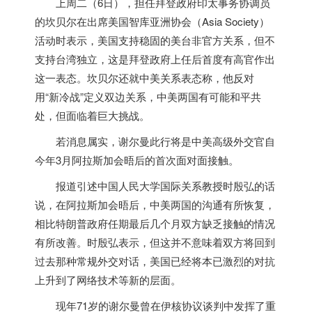
上周二（6日），担任拜登政府印太事务协调员
的坎贝尔在出席
美国
智库亚洲协会（Asia Society）
活动时表示，
美国
支持稳固的美台非官方关系，但不
支持台湾独立，这是拜登政府上任后首度有高官作出
这一表态。坎贝尔还就中美关系表态称，他反对
用“新冷战”定义双边关系，中美两国有可能和平共
处，但面临着巨大挑战。
若消息属实，谢尔曼此行将是中美高级外交官自
今年3月阿拉斯加会晤后的首次面对面接触。
报道引述中国人民大学国际关系教授时殷弘的话
说，在阿拉斯加会晤后，中美两国的沟通有所恢复，
相比特朗普政府任期最后几个月双方缺乏接触的情况
有所改善。时殷弘表示，但这并不意味着双方将回到
过去那种常规外交对话，
美国
已经将本已激烈的对抗
上升到了网络技术等新的层面。
现年71岁的谢尔曼曾在伊核协议谈判中发挥了重