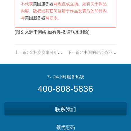
不代表
美国服务器
网观点或立场。如有关于作品
内容、版权或其它问题请于作品发表后的30日内
与
美国服务器
网联系。
[图文来源于网络,如有侵权,请联系删除]
上一篇:
金杯赛赛事分析：
下一篇:
“中国的进步势不可
海地VS加拿大、美国VS马
挡，美国跌跌撞撞”，他说根
提尼克
子在这儿！
7× 24小时服务热线
400-808-5836
联系我们
领优惠码