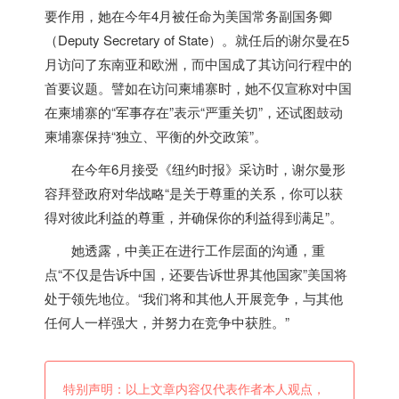
要作用，她在今年4月被任命为
美国
常务副国务卿
（Deputy Secretary of State）。就任后的谢尔曼在5
月访问了东南亚和欧洲，而中国成了其访问行程中的
首要议题。譬如在访问柬埔寨时，她不仅宣称对中国
在柬埔寨的“军事存在”表示“严重关切”，还试图鼓动
柬埔寨保持“独立、平衡的外交政策”。
在今年6月接受《纽约时报》采访时，谢尔曼形
容拜登政府对华战略“是关于尊重的关系，你可以获
得对彼此利益的尊重，并确保你的利益得到满足”。
她透露，中美正在进行工作层面的沟通，重
点“不仅是告诉中国，还要告诉世界其他国家”
美国
将
处于领先地位。“我们将和其他人开展竞争，与其他
任何人一样强大，并努力在竞争中获胜。”
特别声明：以上文章内容仅代表作者本人观点，