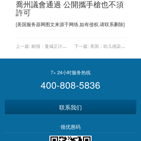
喬州議會通過 公開攜手槍也不須
許可
[
美国服务器
网图文来源于网络,如有侵权,请联系删除]
上一篇:
邮报：曼城正计划
下一篇:
美国：幼儿感染奥
今夏去美国进行季前赛，预
密克戎出现哮吼新症状
计持续一周左右
7× 24小时服务热线
400-808-5836
联系我们
领优惠码