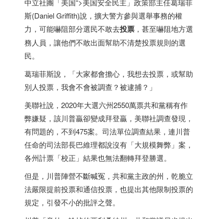
中立社團「
美国
“>
美国
安全民主」政策部主任葛瑞菲
斯(Daniel Griffith)說，擴大警方參與選舉事務的權
力，可能嚇阻部分選民不敢去
投票
，甚至嚇阻地方選
務人員，讓他們不敢出面幫助不清楚投票規則的選
民。
葛瑞菲斯說，「大家都會擔心，我想去投票，或幫助
別人投票，我會不會被調查？被逮捕？」
美聯社說，2020年大選六州2550萬票共和黨稱有作
弊嫌疑，該川普贏卻變成拜登贏，美聯社調查發現，
有問題的，不到475案。司法單位調查結果，連川普
任命的司法部長巴維理都說沒有「大規模舞弊」案，
各州計票「校正」結果也無法翻轉拜登勝選。
但是，川普陣營不斷喊冤，共和黨主政的州，乾脆立
法嚴限提前投票和通信投票，也提出其他限制投票的
規定，引發不小的批評之聲。