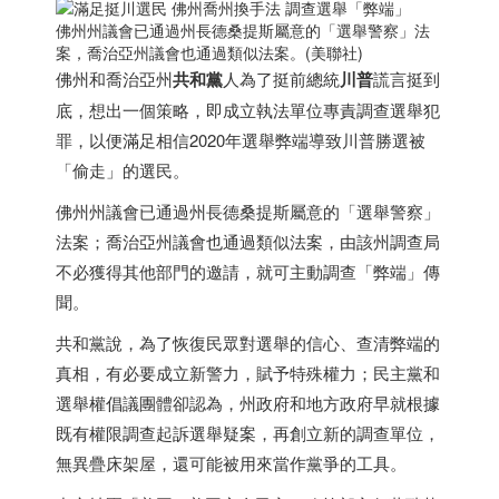
佛州州議會已通過州長德桑提斯屬意的「選舉警察」法
案，喬治亞州議會也通過類似法案。(美聯社)
佛州和喬治亞州
共和黨
人為了挺前總統
川普
謊言挺到
底，想出一個策略，即成立執法單位專責調查選舉犯
罪，以便滿足相信2020年選舉弊端導致川普勝選被
「偷走」的選民。
佛州州議會已通過州長德桑提斯屬意的「選舉警察」
法案；喬治亞州議會也通過類似法案，由該州調查局
不必獲得其他部門的邀請，就可主動調查「弊端」傳
聞。
共和黨說，為了恢復民眾對選舉的信心、查清弊端的
真相，有必要成立新警力，賦予特殊權力；民主黨和
選舉權倡議團體卻認為，州政府和地方政府早就根據
既有權限調查起訴選舉疑案，再創立新的調查單位，
無異疊床架屋，還可能被用來當作黨爭的工具。