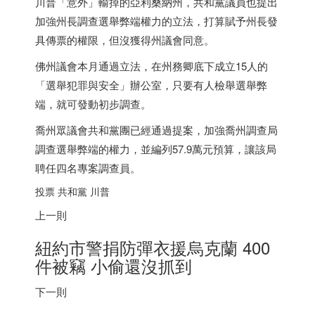
川普「意外」輸掉的亞利桑納州，共和黨議員也提出
加強州長調查選舉弊端權力的立法，打算賦予州長發
具傳票的權限，但沒獲得州議會同意。
佛州議會本月通過立法，在州務卿底下成立15人的
「選舉犯罪與安全」辦公室，只要有人檢舉選舉弊
端，就可發動初步調查。
喬州眾議會共和黨團已經通過提案，加強喬州調查局
調查選舉弊端的權力，並編列57.9萬元預算，讓該局
聘任四名專案調查員。
投票 共和黨 川普
上一則
紐約市警捐防彈衣援烏克蘭 400
件被竊 小偷還沒抓到
下一則