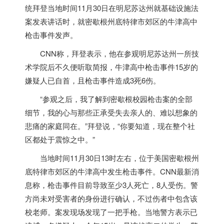
统拜登当地时间11月30日在明尼苏达州就基础设施法
案发表讲话时，就密歇根州底特律市郊区的牛津高中
枪击事件发声。
CNN称，拜登表示，他在参观明尼苏达州一所技
术学院后不久便听取简报，牛津高中枪击事件15岁的
嫌疑人已自首，且枪击事件造成3死6伤。
“参观之后，我了解到密歇根校园枪击案的全部
细节，我的心与那些正承受失去亲人的、难以想象的
悲痛的家庭同在。”拜登说，“你要知道，现在整个社
区都处于震惊之中。”
当地时间11月30日13时左右，位于
美国
密歇根州
底特律市郊区的牛津高中发生枪击事件。CNN最新消
息称，枪击事件目前导致至少3人死亡，8人受伤。警
方尚未对受害者的身份进行确认，不过伤者中包含该
校老师。案发现场发现了一把手枪。当地警方表示已