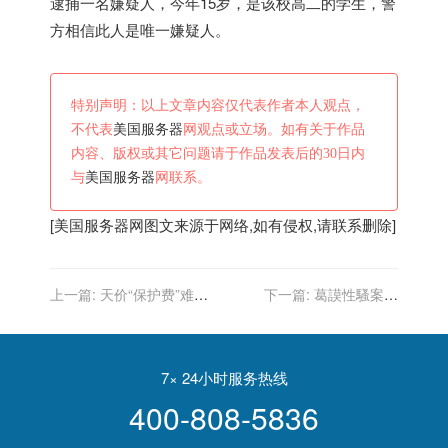
逮捕一名嫌疑人，今年15岁，是该校高二的学生，警
方相信此人是唯一嫌疑人。
特别声明：以上文章内容仅代表作者本人观点，
不代表
美国服务器
网观点或立场。如有关于作品
内容、版权或其它问题请于作品发表后的30日内
与
美国服务器
网联系。
[
美国服务器
网图文来源于网络,如有侵权,请联系删除]
上一篇:
天价“保护费”难
下一篇:
葛謨性騷案：
保“台独”政客！美国“保护”越
CNN「無限期停職」王牌主
多台湾离危险越近
播的新聞室風暴
7× 24小时服务热线
400-808-5836