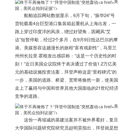
美
国，美民众拍到证据”/>
船舶追踪网站数据显示，6月下旬，“振华24”号
货轮载着4台巨型港口集装箱起重机从上海出发，一
路上穿过印度洋的风浪，绕过好望角，因飓风“艾
达”短暂停歇，经过2个多月，在9月9日抵达巴尔的摩
港。美媒形容这趟漫长的旅程“富有戏剧性”，马里兰
州州长拉里·霍根发出感叹称：“这是一个历史性的时
刻！”近日
美国
众议院终于表决通过了价值1.2万亿美
元的基础设施投资法案，拜登声称这是“里程碑式”的
一步，
美国
的道路、桥梁、宽带将焕然一新，使
美国
走上了赢得与中国和世界其他大国面临的21世纪经济
竞争的道路。
美
国，美民众拍到证据”/>
这份一再缩减的基建法案并不被外界看好，复旦
大学国际问题研究院研究员赵明昊指出，拜登就是想