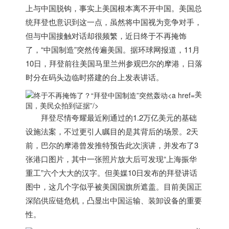
上与中国脱钩，事实上
美国
根本离不开中国。
美国
总
统拜登也意识到这一点，虽然将中国视为竞争对手，
但与中国接触对话却很频繁，近日终于不再掩饰
了，“中国制造”突然传遍
美国
。据环球网报道，11月
10日，拜登前往
美国
马里兰州参观巴尔的摩港，日落
时分在码头边临时搭建的台上发表讲话。
美
国，美民众拍到证据”/>
拜登尽情夸耀最近刚通过的1.2万亿美元的基础
设施法案，不过更引人瞩目的是其背后的场景。2天
前，巴尔的摩港曾发推特预告此次演讲，并发布了3
张港口图片，其中一张照片放大后可发现“上海振华
重工”六个大大的汉字。但美媒10日发布的拜登讲话
图中，这几个字似乎被
美国
国旗所遮盖。目前
美国
正
深陷供应链危机，凸显出中国运输、装卸设备的重要
性。