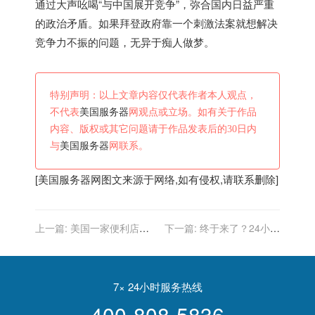
通过大声吆喝“与中国展开竞争”，弥合国内日益严重
的政治矛盾。如果拜登政府靠一个刺激法案就想解决
竞争力不振的问题，无异于痴人做梦。
特别声明：以上文章内容仅代表作者本人观点，
不代表
美国服务器
网观点或立场。如有关于作品
内容、版权或其它问题请于作品发表后的30日内
与
美国服务器
网联系。
[
美国服务器
网图文来源于网络,如有侵权,请联系删除]
上一篇:
美国一家便利店发
下一篇:
终于来了？24小时
生枪击 两名儿童遇害
内，美国公然对华连打两
枪，中方反击寸步不让
7× 24小时服务热线
400-808-5836