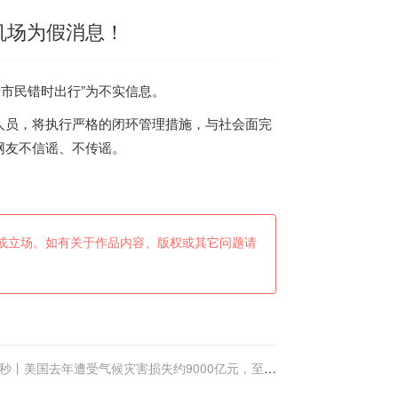
机场为假消息！
请市民错时出行”为不实信息。
员，将执行严格的闭环管理措施，与社会面完
网友不信谣、不传谣。
或立场。如有关于作品内容、版权或其它问题请
0秒丨美国去年遭受气候灾害损失约9000亿元，至少
688人丧生