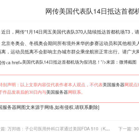
网传美国代表队14日抵达首都
日，网传“1月14日周五
美国
代表队370人陆续抵达首都机场T3，
京冬奥会、冬残奥会期间所有境外来华的参赛运动员和其他相关人
隔离，运动员抵离不会影响主办城市群众乘坐航班正常出行。请广大
美国代表队14日抵达首都机场为假消息！”/>
来源：微博截图
特别声明：以上文章内容仅代表作者本人观点，不代表
美国服务器
网观点
于作品发表后的30日内与
美国服务器
网联系。
国服务器
网图文来源于网络,如有侵权,请联系删除]
篇:
万邦德：子公司医用外科口罩通过美国FDA 510（K）
下一篇:
3
核