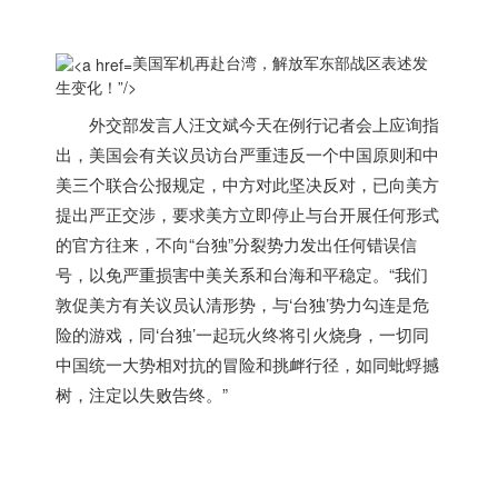
美国军机再赴台湾，解放军东部战区表述发
生变化！”/>
外交部发言人汪文斌今天在例行记者会上应询指
出，
美国
会有关议员访台‍‍严重违反一个中国原则和中
美三个联合公报规定，‍‍中方对此坚决反对，‍‍已向美方
提出严正交涉，‍‍要求美方立即停止与台开展任何形式
的官方往来，‍‍不向“台独”分裂势力发出任何错误信
号，‍‍以免严重损害中美关系‍‍和台海和平稳定。“我们
敦促美方有关议员‍‍认清形势‍‍，与‘台独’势力勾连是危
险的游戏，‍‍同‘台独’一起玩火终将引火烧身，‍‍一切同
中国统一大势相对抗的冒险和挑衅行径，‍‍如同蚍蜉撼
树‍，‍注定以失败告终。”