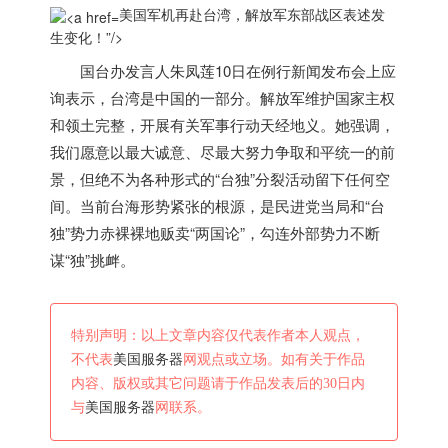
美国军机再赴台湾，解放军东部战区表述发
生变化！”/>
国台办发言人朱凤莲10日在例行新闻发布会上应
询表示，台湾是中国的一部分。解放军维护国家主权
和领土完整，开展有关军事行动天经地义。她强调，
我们愿意以最大诚意、尽最大努力争取和平统一的前
景，但绝不为各种形式的“台独”分裂活动留下任何空
间。当前台海形势紧张的根源，是民进党当局和“台
独”势力赤裸裸地贩卖“两国论”，勾连外部势力不断
谋“独”挑衅。
特别声明：以上文章内容仅代表作者本人观点，
不代表
美国服务器
网观点或立场。如有关于作品
内容、版权或其它问题请于作品发表后的30日内
与
美国服务器
网联系。