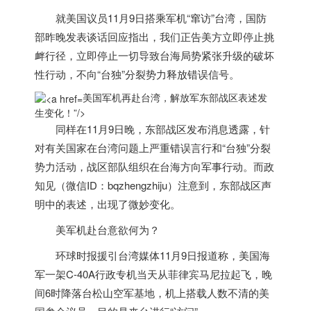
就
美国
议员11月9日搭乘军机“窜访”台湾，国防
部昨晚发表谈话回应指出，我们正告美方立即停止挑
衅行径，立即停止一切导致台海局势紧张升级的破坏
性行动，不向“台独”分裂势力释放错误信号。
美国军机再赴台湾，解放军东部战区表述发
生变化！”/>
同样在11月9日晚，东部战区发布消息透露，针
对有关国家在台湾问题上严重错误言行和“台独”分裂
势力活动，战区部队组织在台海方向军事行动。而政
知见（微信ID：bqzhengzhiju）注意到，东部战区声
明中的表述，出现了微妙变化。
美军机赴台意欲何为？
环球时报援引台湾媒体11月9日报道称，
美国
海
军一架C-40A行政专机当天从菲律宾马尼拉起飞，晚
间6时降落台松山空军基地，机上搭载人数不清的
美