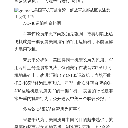
国
参众议员，目的是来台进行“访问”。
美国军机再赴台湾，解放军东部战区表述发
生变化！”/>
△C-40运输机资料图
军事评论员宋忠平向政知见强调，需要明确上述
飞机就是一架隶属
美国
海军的军用运输机，不能理解
为民用飞机。
宋忠平分析称，
美国
将同一机型发展为民用、军
用两种型号是惯常做法。例如美军在波音707民用飞
机的基础上，改进研制出了C-135运输机，当然不能
把C-135理解为民用飞机。同理，此次降落台湾的C-
40A运输机是隶属美军的一架军机。“
美国
的行径是非
常严重的挑衅行为，公开违反中美三个联合公报。”
多名议员“窜访”台湾所为何事？
宋忠平认为，
美国
挑衅中国的目的越来越强，就
是要挑起两岸之间的矛盾、制造两岸不和，打“台湾