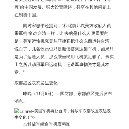
牌”给中国发展、强大设置障碍，甚至在其他问题上
在制衡中国。
同时宋忠平还提到：“和此前几次美方政府人员
乘军机‘窜访’台湾一样，比‘去的是什么人’更重要的
是，美军运输机究竟从菲律宾把什么东西运往台湾。
说白了，几名议员也只是顺便搭乘这架军机，如果只
是为了运送人员，那么乘坐民用飞机就足够了。事实
上之所以动用军用运输机，运送军事物资才是其本
意。”
东部战区表态发生变化
昨晚（11月9日），国防部、东部战区先后发布
消息。
美国军机再赴台湾，解放军东部战区表述发
生变化！”/>
△解放军绕台军机资料图