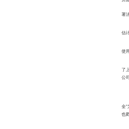
据
署
路
估
过
使
今
了
公
路
对
全
也
赵