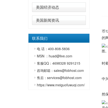
美国经济动态
美国新闻资讯
（
币
的
联系我们
电 话：400-808-5836
图
MSN ：huad@live.com
根据
时
客服QQ：4698328 9291215
咨询邮箱：sales@fobhost.com
申
售后：services@fobhost.com
中
https://www.meiguofuwuqi.com/
香港
然
员会