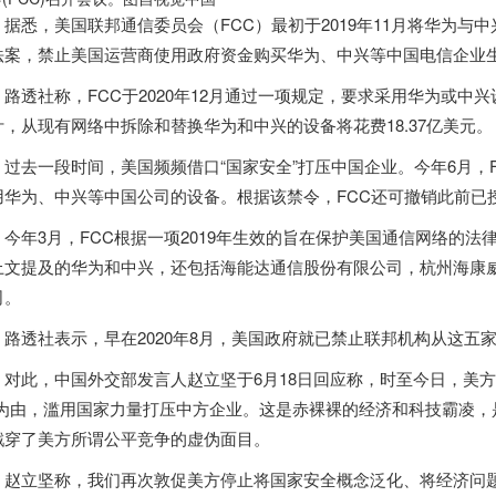
悉，
美国
联邦通信委员会（FCC）最初于2019年11月将华为与中
法案，禁止
美国
运营商使用政府资金购买华为、中兴等中国电信企业
透社称，FCC于2020年12月通过一项规定，要求采用华为或中兴设
计，从现有网络中拆除和替换华为和中兴的设备将花费18.37亿美元。
去一段时间，
美国
频频借口“国家安全”打压中国企业。今年6月，
用华为、中兴等中国公司的设备。根据该禁令，FCC还可撤销此前已
年3月，FCC根据一项2019年生效的旨在保护
美国
通信网络的法
上文提及的华为和中兴，还包括海能达通信股份有限公司，杭州海康
司。
透社表示，早在2020年8月，
美国
政府就已禁止联邦机构从这五
此，中国外交部发言人赵立坚于6月18日回应称，时至今日，美方
”为由，滥用国家力量打压中方企业。这是赤裸裸的经济和科技霸凌，
戳穿了美方所谓公平竞争的虚伪面目。
立坚称，我们再次敦促美方停止将国家安全概念泛化、将经济问题