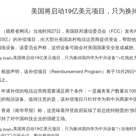
美国将启动19亿美元项目，只为换
观察者网讯）当地时间27日，
美国
联邦通信委员会（FCC）发布
123亿）的补偿项目，向大部分
美国
农村电信运营商提供资金，帮助他
网络设备。该委员会声称，这些设备可能会对
美国
国家安全造成威胁
美国将启动19亿美元项目，只为换掉国内华为中兴设备”/>
红线处
。
声明，该补偿项目（Reimbursement Program）将于10月29
截止。
请补偿的电信运营商需要满足两个条件：一是服务客户数量在1000
兴的电信设备。值得注意的是，该补偿项目只针对华为和中兴两家中
《南华早报》称，这意味着拜登政府延续了前总统特朗普的“拆除并更换”（
保持了对中国科技企业的强硬立场。
美国将启动19亿美元项目，只为换掉国内华为中兴设备”/>
当地时间
(FCC)召开会议。图自视觉中国