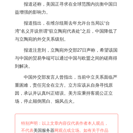
报道还称，
美国
正寻求在全球范围内抗衡中国日
益增强的影响力。
报道指出，在维尔纽斯去年允许台当局以“台
湾”名义开设所谓“驻立陶宛代表处”之后，中国降低了
与立陶宛的外交关系级别。
报道注意到，立陶宛外交部27日声称，希望该国
与中国的贸易争端可以通过中国与欧盟之间的磋商得
到解决。
中国外交部发言人曾指出，当前中立关系面临严
重困难，责任完全在立方。立方应该从自身寻找原
因，承认并认真纠正错误。美方应秉持客观公正立
场，停止颠倒黑白、煽风点火。
特别声明：以上文章内容仅代表作者本人观点，
不代表
美国服务器
网观点或立场。如有关于作品