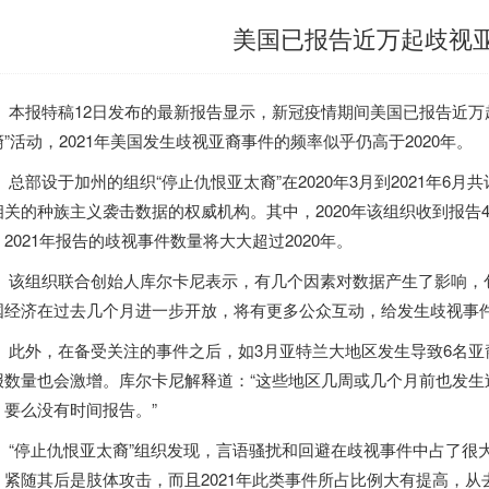
美国已报告近万起歧视
报特稿12日发布的最新报告显示，新冠疫情期间
美国
已报告近万
”活动，2021年
美国
发生歧视亚裔事件的频率似乎仍高于2020年。
部设于加州的组织“停止仇恨亚太裔”在2020年3月到2021年6月共
相关的种族主义袭击数据的权威机构。其中，2020年该组织收到报告454
2021年报告的歧视事件数量将大大超过2020年。
组织联合创始人库尔卡尼表示，有几个因素对数据产生了影响，包
国
经济在过去几个月进一步开放，将有更多公众互动，给发生歧视事
外，在备受关注的事件之后，如3月亚特兰大地区发生导致6名亚
报数量也会激增。库尔卡尼解释道：“这些地区几周或几个月前也发生
，要么没有时间报告。”
停止仇恨亚太裔”组织发现，言语骚扰和回避在歧视事件中占了很大
。紧随其后是肢体攻击，而且2021年此类事件所占比例大有提高，从去年的