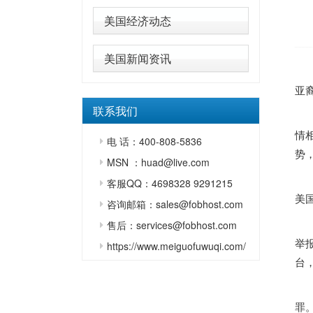
美国经济动态
美国新闻资讯
本
亚裔
联系我们
总
情
电 话：400-808-5836
势，
MSN ：huad@live.com
该
客服QQ：4698328 9291215
美
咨询邮箱：sales@fobhost.com
此
售后：services@fobhost.com
举
https://www.meiguofuwuqi.com/
台
“
罪