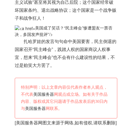
主义试验”甚至将其视为自己后院；这个国家经常破
坏国家条约、退出战略协议；这个国家是一个战争贩
子和战争狂人！
美国成了笑话？“民主峰会”惨遭盟友一票否
决，多国发声批评”/>
扎哈罗娃的发言句句命中
美国
要害，民主倒退的
国家召开“民主峰会”，践踏人权的国家商议人权事
宜，想来“民主峰会”也不会有什么建设性的结果，不
过是贻笑大方罢了。
特别声明：以上文章内容仅代表作者本人观点，
不代表
美国服务器
网观点或立场。如有关于作品
内容、版权或其它问题请于作品发表后的30日内
与
美国服务器
网联系。
[
美国服务器
网图文来源于网络,如有侵权,请联系删除]