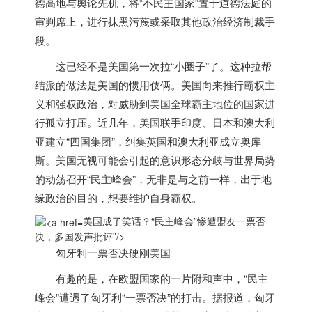
德高地与舆论先机，将“不民主国家”置于道德法庭的
审判席上，进行抹黑污蔑或采取其他政治经济制裁手
段。
这已经不是
美国
第一次拉“小圈子”了。这种拉帮
结派的做法是
美国
的惯用伎俩。
美国
向来推行霸权主
义和强权政治，对威胁到
美国
全球霸主地位的国家进
行孤立打压。近几年，
美国
联手印度、日本和澳大利
亚建立“四国集团”，纠集英国和澳大利亚成立奥库
斯。
美国
无视可能会引起的意识形态分歧与世界局势
的动荡召开“民主峰会”，无非是与之前一样，出于地
缘政治的目的，想要维护自身霸权。
美国成了笑话？“民主峰会”惨遭盟友一票否
决，多国发声批评”/>
匈牙利一票否决硬刚
美国
有趣的是，在欧盟国家的一片附和声中，“民主
峰会”遭遇了匈牙利“一票否决”的打击。据报道，匈牙