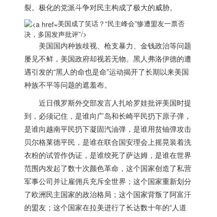
裂。极化的党派斗争对民主构成了极大的威胁。
美国成了笑话？“民主峰会”惨遭盟友一票否
决，多国发声批评”/>
美国
国内种族歧视、枪支暴力、金钱政治等问题
屡见不鲜，
美国
政府却视若无物。黑人弗洛伊德的遭
遇引发的“黑人的命也是命”运动揭开了长期以来
美国
种族不平等问题的遮羞布。
近日俄罗斯外交部发言人扎哈罗娃批评
美国
时提
到，必须记住，是谁向广岛和长崎平民扔下原子弹，
是谁向越南平民扔下凝固汽油弹，是谁用贫铀弹攻击
贝尔格莱德平民，是谁在联合国安理会上摇晃装着洗
衣粉的试管作伪证，是谁绞死了萨达姆，是谁在世界
范围内发起了数十次颜色革命，这个国家创造了私营
军事公司并让雇佣兵充斥全世界；这个国家重新划分
了欧洲民主国家的政治格局；这个国家背叛了阿富汗
的盟友；这个国家在拉美进行了长达数十年的“人道