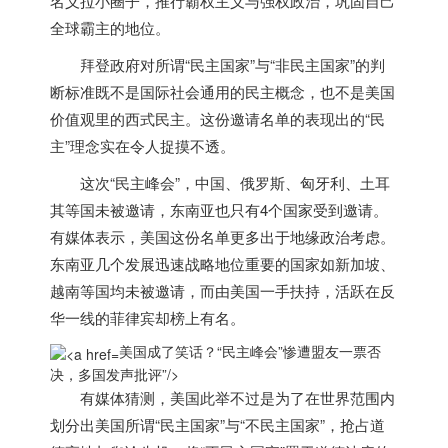
名义拉小圈子，推行霸权主义与强权政治，巩固自己
全球霸主的地位。
拜登政府对所谓“民主国家”与“非民主国家”的判
断标准既不是国际社会通用的民主概念，也不是
美国
价值观里的西式民主。这份邀请名单的表现出的“民
主”理念实在令人捉摸不透。
这次“民主峰会”，中国、俄罗斯、匈牙利、土耳
其等国未被邀请，东南亚也只有4个国家受到邀请。
有媒体表示，
美国
这份名单更多出于地缘政治考虑。
东南亚几个发展迅速战略地位重要的国家如新加坡、
越南等国均未被邀请，而由
美国
一手扶持，活跃在反
华一线的菲律宾却榜上有名。
美国成了笑话？“民主峰会”惨遭盟友一票否
决，多国发声批评”/>
有媒体猜测，
美国
此举不过是为了在世界范围内
划分出
美国
所谓“民主国家”与“不民主国家”，抢占道