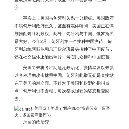
会”。
事实上，
美国
与匈牙利关系十分糟糕。
美国
政府
不满匈牙利政府已久，甚至有媒体猜测，
美国
正在谋
划推翻匈牙利政权。此外，匈牙利与中国、俄罗斯关
系友好。今年2月，匈牙利第一个接种中国疫苗。匈
牙利总统阿戴尔和总理欧尔班带头接种了中国疫苗，
还在社交媒体上晒出照片，号召民众接种中国疫苗。
美国
向来将各种问题泛政治化。疫情暴发以来就
以各种理由攻击抹黑中国。匈牙利此举无疑是直接站
在了
美国
的对立面。不过对于
美国
和欧盟的指指点
点，匈牙利也不含糊，每次都以强硬的姿态反驳回
去。
美国成了笑话？“民主峰会”惨遭盟友一票否
决，多国发声批评”/>
拜登的政治秀