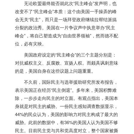
无论欧盟最终能否就此次“民主峰会”发声明，也
改变不了“民主峰会”本质：这个由
美国
一手操弄的峰
会无关“民主”，而只是一场拜登政府继续拉帮结派搞
分裂的政治秀。
美国
在一片争议声中执意举办“民主
峰会”，将自己塑造成为“自由世界领袖”，然而德不配
位，必有灾殃。
美国
政府设定的“民主峰会”的三个主题分别是：
对抗威权主义、反腐败、宣扬人权。而颇具讽刺意味
的是，
美国
自身在这些议题上问题重重。
不久前，国际民主与选举援助研究所发布报告，
表示
美国
正在经历“民主倒退”。多年来，
美国
积弊难
除，一步步走向民主的对立面。有观点指出，
美国
本
身就是对民主的威胁。一份民主感知调查数据显示，
44%的民众认为，
美国
的影响力对民主构成了最大的
威胁。此前的数据中，有36%的
美国
人认为
美国
不够
民主。目前民主党与共和党高度对立，整个国家被撕