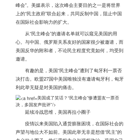
峰会”。美媒表示，这次峰会主要目的之一是将世界
上的“民主政府”联合起来，共同反制中国，阻止中国
在国际社会影响力的扩大。
从“民主峰会”的邀请名单就可以窥见
美国
的用
心。与中国、俄罗斯关系友好的国家很少被邀请，而
美国
反华的附和者，不论民主程度究竟如何，均受到
邀请。
有趣的是，
美国
“民主峰会”遭到了匈牙利一票否
决打击。欧盟27国中
美国
唯独没有邀请匈牙利，匈牙
利此举无疑是对
美国
的痛击。
美国成了笑话？“民主峰会”惨遭盟友一票否
决，多国发声批评”/>
延续冷战思维，
美国
再拉小圈子
疫情以来
美国
陷入通货膨胀困境，在国际社会的
声望与地位大不如前。
美国
此举无非是想借“民主”的