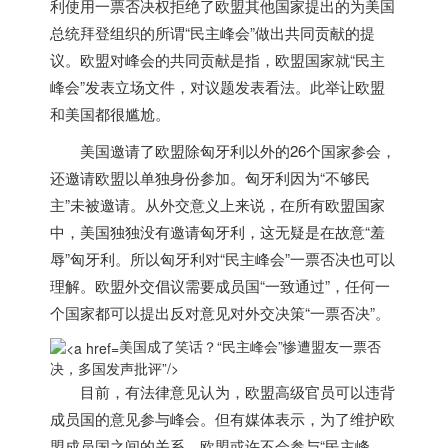
利使用一票否决权拒绝了欧盟其他国家提出的为
美国
总统拜登组织的所谓“民主峰会”做出共同贡献的提
议。欧盟对峰会的共同贡献是指，欧盟国家就“民主
峰会”发表立场文件，对议题发表看法。此举让欧盟
和
美国
都很尴尬。
美国
邀请了欧盟除匈牙利以外的26个国家参会，
还邀请欧盟以单独身份参加。匈牙利因为“不够民
主”未被邀请。从外交意义上来说，在所有欧盟国家
中，
美国
独独没有邀请匈牙利，这无疑是在故意“羞
辱”匈牙利。所以匈牙利对“民主峰会”一票否决也可以
理解。欧盟外交倡议需要成员国“一致通过”，任何一
个国家都可以提出反对意见对外交决策“一票否决”。
美国成了笑话？“民主峰会”惨遭盟友一票否
决，多国发声批评”/>
目前，有法律意见认为，欧盟高级官员可以违背
成员国的意见参与峰会。但有媒体表示，为了维护欧
盟成员国之间的关系，欧盟或许不会参与“民主峰