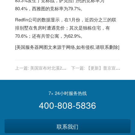
83.3%发生了竞标战，萨克拉门托的竞标率为
80.4%，西雅图的竞标率为79.7%。
Redfin公司的数据显示，在1月份，近四分之三的联
排别墅在售房时遭遇竞价；其次是独栋住宅，有
70.6%；还有共管公寓，为62.9%。
[
美国服务器
网图文来源于网络,如有侵权,请联系删除]
上一篇:
美国宣布对北溪2号
下一篇:
【更新】普京宣布
实施制裁
在乌克兰开展特别军事行动
7× 24小时服务热线
400-808-5836
联系我们