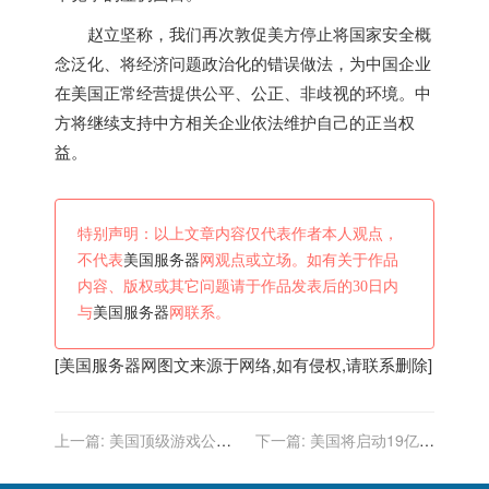
赵立坚称，我们再次敦促美方停止将国家安全概
念泛化、将经济问题政治化的错误做法，为中国企业
在
美国
正常经营提供公平、公正、非歧视的环境。中
方将继续支持中方相关企业依法维护自己的正当权
益。
特别声明：以上文章内容仅代表作者本人观点，
不代表
美国服务器
网观点或立场。如有关于作品
内容、版权或其它问题请于作品发表后的30日内
与
美国服务器
网联系。
[
美国服务器
网图文来源于网络,如有侵权,请联系删除]
上一篇:
美国顶级游戏公司
下一篇:
美国将启动19亿美
动视暴雪涉性骚扰，达成
元项目，只为换掉国内华为
1.16亿元和解协议
中兴设备