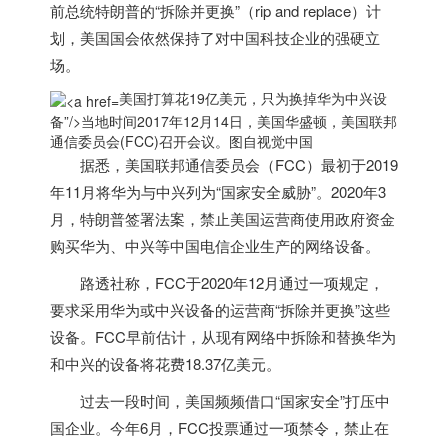
前总统特朗普的“拆除并更换”（rip and replace）计
划，
美国
国会依然保持了对中国科技企业的强硬立
场。
美国打算花19亿美元，只为换掉华为中兴设
备”/>
当地时间2017年12月14日，
美国
华盛顿，
美国
联邦
通信委员会(FCC)召开会议。图自视觉中国
据悉，
美国
联邦通信委员会（FCC）最初于2019
年11月将华为与中兴列为“国家安全威胁”。2020年3
月，特朗普签署法案，禁止
美国
运营商使用政府资金
购买华为、中兴等中国电信企业生产的网络设备。
路透社称，FCC于2020年12月通过一项规定，
要求采用华为或中兴设备的运营商“拆除并更换”这些
设备。FCC早前估计，从现有网络中拆除和替换华为
和中兴的设备将花费18.37亿美元。
过去一段时间，
美国
频频借口“国家安全”打压中
国企业。今年6月，FCC投票通过一项禁令，禁止在