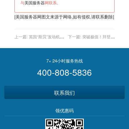
与
美国服务器
网联系。
[
美国服务器
网图文来源于网络,如有侵权,请联系删除]
上一篇:
英国“斯贝”发动机究
下一篇:
突破极值！拜登不
竟有多成功？中国和美国的
节制借钱终于出问题，美国
战斗机、日本驱逐舰全都用
达到冷战后最通胀时刻
它
7× 24小时服务热线
400-808-5836
联系我们
领优惠码