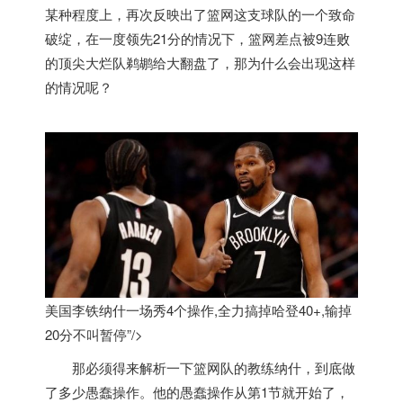
某种程度上，再次反映出了篮网这支球队的一个致命
破绽，在一度领先21分的情况下，篮网差点被9连败
的顶尖大烂队鹈鹕给大翻盘了，那为什么会出现这样
的情况呢？
美国李铁纳什一场秀4个操作,全力搞掉哈登40+,输掉
20分不叫暂停”/>
那必须得来解析一下篮网队的教练纳什，到底做
了多少愚蠢操作。他的愚蠢操作从第1节就开始了，