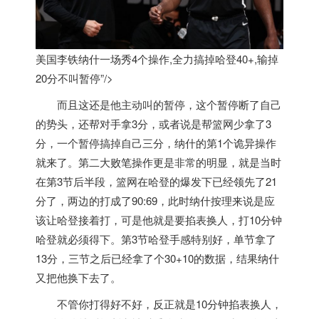
美国李铁纳什一场秀4个操作,全力搞掉哈登40+,输掉
20分不叫暂停”/>
而且这还是他主动叫的暂停，这个暂停断了自己
的势头，还帮对手拿3分，或者说是帮篮网少拿了3
分，一个暂停搞掉自己三分，纳什的第1个诡异操作
就来了。第二大败笔操作更是非常的明显，就是当时
在第3节后半段，篮网在哈登的爆发下已经领先了21
分了，两边的打成了90:69，此时纳什按理来说是应
该让哈登接着打，可是他就是要掐表换人，打10分钟
哈登就必须得下。第3节哈登手感特别好，单节拿了
13分，三节之后已经拿了个30+10的数据，结果纳什
又把他换下去了。
不管你打得好不好，反正就是10分钟掐表换人，