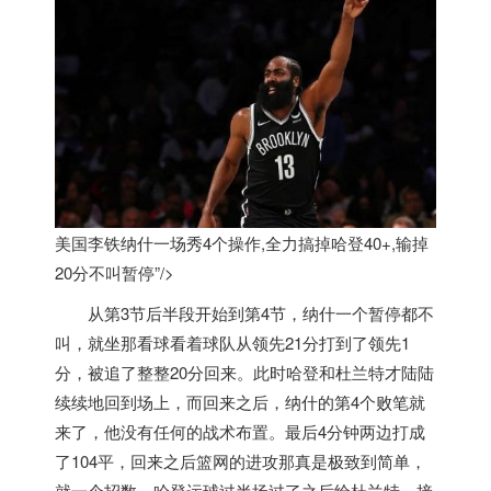
美国李铁纳什一场秀4个操作,全力搞掉哈登40+,输掉
20分不叫暂停”/>
从第3节后半段开始到第4节，纳什一个暂停都不
叫，就坐那看球看着球队从领先21分打到了领先1
分，被追了整整20分回来。此时哈登和杜兰特才陆陆
续续地回到场上，而回来之后，纳什的第4个败笔就
来了，他没有任何的战术布置。最后4分钟两边打成
了104平，回来之后篮网的进攻那真是极致到简单，
就一个招数，哈登运球过半场过了之后给杜兰特，接