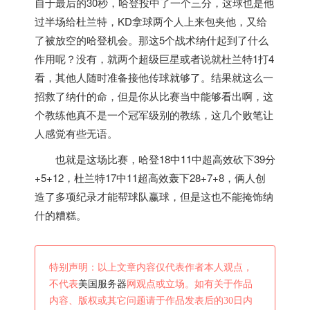
自于最后的30秒，哈登投中了一个三分，这球也是他
过半场给杜兰特，KD拿球两个人上来包夹他，又给
了被放空的哈登机会。那这5个战术纳什起到了什么
作用呢？没有，就两个超级巨星或者说就杜兰特1打4
看，其他人随时准备接他传球就够了。结果就这么一
招救了纳什的命，但是你从比赛当中能够看出啊，这
个教练他真不是一个冠军级别的教练，这几个败笔让
人感觉有些无语。
也就是这场比赛，哈登18中11中超高效砍下39分
+5+12，杜兰特17中11超高效轰下28+7+8，俩人创
造了多项纪录才能帮球队赢球，但是这也不能掩饰纳
什的糟糕。
特别声明：以上文章内容仅代表作者本人观点，
不代表
美国服务器
网观点或立场。如有关于作品
内容、版权或其它问题请于作品发表后的30日内