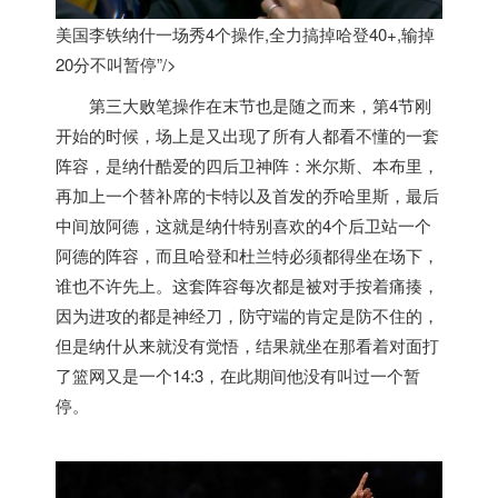
美国李铁纳什一场秀4个操作,全力搞掉哈登40+,输掉
20分不叫暂停”/>
第三大败笔操作在末节也是随之而来，第4节刚
开始的时候，场上是又出现了所有人都看不懂的一套
阵容，是纳什酷爱的四后卫神阵：米尔斯、本布里，
再加上一个替补席的卡特以及首发的乔哈里斯，最后
中间放阿德，这就是纳什特别喜欢的4个后卫站一个
阿德的阵容，而且哈登和杜兰特必须都得坐在场下，
谁也不许先上。这套阵容每次都是被对手按着痛揍，
因为进攻的都是神经刀，防守端的肯定是防不住的，
但是纳什从来就没有觉悟，结果就坐在那看着对面打
了篮网又是一个14:3，在此期间他没有叫过一个暂
停。