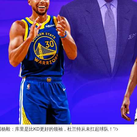
国杨毅：库里是比KD更好的领袖，杜兰特从未扛起球队！”/>