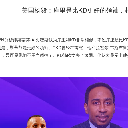
美国杨毅：库里是比KD更好的领袖，
SPN分析师斯蒂芬-A-史密斯认为库里和KD非常相似，不过库里是比
别是，斯蒂芬是更好的领袖。”“KD曾经在雷霆，他和拉塞尔-韦斯布鲁
士，显而易见他不用当领袖了。KD随欧文去了篮网。他从未显示出他
。