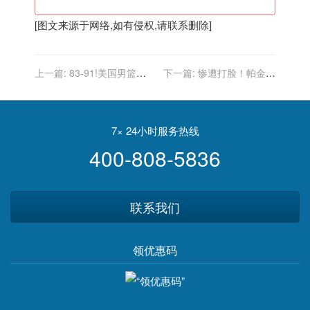
[图文来源于网络,如有侵权,请联系删除]
上一篇:
83-91!美国男篮惨
下一篇:
惨遭打脸！帕金斯
遭澳洲爆大冷,2连败轰然倒
赛前表示美国队能赢20分 赛
下,奥运夺冠真悬了
后发推：?
7× 24小时服务热线
400-808-5836
联系我们
领优惠码