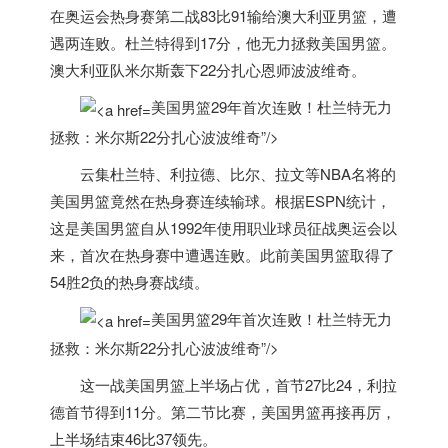
在奥运会热身赛第二战83比91输给澳大利亚男篮，遭
遇两连败。杜兰特得到17分，他无力拯救
美国
男篮。
澳大利亚队米尔斯轰下22分扎心恩师波波维奇。
美国男篮29年首次连败！杜兰特无力
拯救：米尔斯22分扎心波波维奇”/>
云集杜兰特、利拉德、比尔、拉文等NBA名将的
美国
男篮竟然在热身赛连续输球。根据ESPN统计，
这是
美国
男篮自从1992年使用职业球员征战奥运会以
来，首次在热身赛中遭遇连败。此前
美国
男篮取得了
54胜2负的热身赛战绩。
美国男篮29年首次连败！杜兰特无力
拯救：米尔斯22分扎心波波维奇”/>
这一战
美国
男篮上半场占优，首节27比24，利拉
德首节得到11分。第二节比赛，
美国
男篮再接再厉，
上半场结束46比37领先。