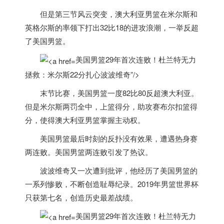
但是第三节风云突变，澳大利亚男篮在米尔斯和
英格尔斯的率领下打出32比18的进攻浪潮，一举反超
了
美国
男篮。
美国男篮29年首次连败！杜兰特无力
拯救：米尔斯22分扎心波波维奇”/>
末节比赛，
美国
男篮一度82比80反超澳大利亚。
但是米尔斯两罚全中，上篮得分，助攻赛布尔扣篮得
分，使得澳大利亚男篮掌握主动权。
美国
男篮最后时刻的反扑没有效果，遭遇热身赛
两连败。
美国
男篮两连败引发了热议。
波波维奇又一次遭到批评，他经历了
美国
男篮的
一系列惨败，不断创造耻辱纪录。2019年男篮世界杯
只获第七名，创造历史最差战绩。
美国男篮29年首次连败！杜兰特无力