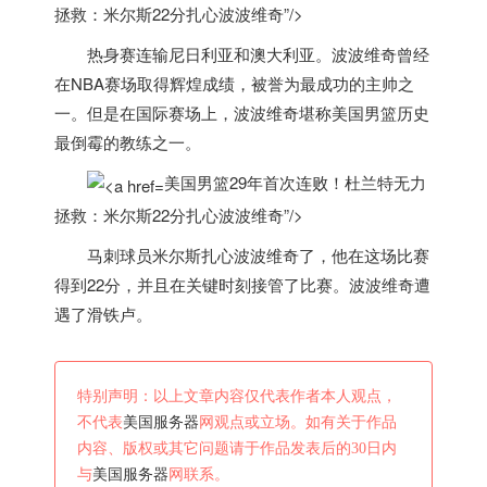
拯救：米尔斯22分扎心波波维奇”/>
热身赛连输尼日利亚和澳大利亚。波波维奇曾经
在NBA赛场取得辉煌成绩，被誉为最成功的主帅之
一。但是在国际赛场上，波波维奇堪称
美国
男篮历史
最倒霉的教练之一。
美国男篮29年首次连败！杜兰特无力
拯救：米尔斯22分扎心波波维奇”/>
马刺球员米尔斯扎心波波维奇了，他在这场比赛
得到22分，并且在关键时刻接管了比赛。波波维奇遭
遇了滑铁卢。
特别声明：以上文章内容仅代表作者本人观点，
不代表
美国服务器
网观点或立场。如有关于作品
内容、版权或其它问题请于作品发表后的30日内
与
美国服务器
网联系。