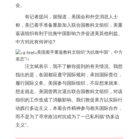
会。
有记者提问，据报道，
美国
会和外交消息人士
称，美已着手准备重新加入联合国教科文组织，美重
返该组织有利于抗衡中国影响力并促进美其他利益。
中方对此有何评论?
美国着手重返教科文组织“为抗衡中国”，中方
表态”/>
汪文斌表示，我不了解你提到的有关情况。我想
指出的是，各国都应遵守国际规则，承担国际责任，
履行国际义务。
美国
参与国际组织，不应想来就来、
想走就走。
美国
曾两次退出联合国教科文组织，对该
组织的工作造成了消极影响。我们敦促美方以实际行
动践行多边主义，本着合作精神参与相关国际合作，
而不是为了寻求政治对抗或为了一已私利搞“伪多边
主义”。