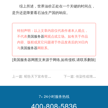
综上所述，世界油价正处在一个关键的时间点，
是升还是降要看石油生产国的响应。
特别声明：以上文章内容仅代表作者本人观点，
不代表
美国服务器
网观点或立场。如有关于作品
内容、版权或其它问题请于作品发表后的30日内
与
美国服务器
网联系。
[
美国服务器
网图文来源于网络,如有侵权,请联系删除]
上一篇:
昭告天下宣布登基
下一篇:
传染性或增强
的美国皇帝 不但发行钞票还
500％！欧洲多国发现“奥密
下令驱散议会
克戎毒株”感染病例，福奇：
美国或已存在……
7× 24小时服务热线
400-808-5836