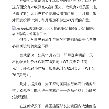
拜登的目标是调节全球市场的石油价格。因为在
这方面没有对欧佩克+施加压力。欧佩克+成员国（包
括俄罗斯）认为没有必要积极增加产量。11月初，俄
才同意按照计划，每月增加不超过40万桶的产量。
美国释放5000万桶战略石油储备，石油价格
会上涨吗？答案来了”/>
但是，对世界石油生产国的打击影响似乎也与华
盛顿所设想的完全不同。
也就是说，如果11月22日，即拜登声明前一天，
布伦特原油价格跌破77.6美元（WTI跌至74.7美
元），那么24小时后，报价飙升至82.4美元（WTI至
78.7美元）。
此外，据报道，为了应对
美国
的战略石油储备举
措，欧佩克可能会进一步减产——然后价格行为确实
难以预测。
在这种背景下，
美国
能源部长指责国内汽油价格