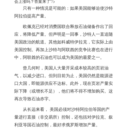
会上涨吗？答案来了”/>
只有一种情况是可能的：如果
美国
能够迫使沙特
阿拉伯提高产量。
欧佩克已经对消费国联合释放石油储备作出了回
应，将降低产量。但声明是一回事，沙特人一直追随
美国
政治的航道。其他如科威特伊拉克，它实际上由
美国
控制。再加上沙特与阿联酋的竞争比赛也在进行
中，阿联酋的石油也可以成为
美国
的最爱之一。
曾几何时，
美国
人大量开采成本较高的页岩油
气，以减少进口。但到目前为止，
美国
仍然是能源进
口大国，即能源供应不达标。此外，现在页岩产量实
际下降（或增长不足），他们将不得不增加购买。这
再次导致石油赤字。
从长远来看，
美国
必须对沙特阿拉伯等国的产
量进行直接（非交易所）控制，还包括对伊拉克、叙
利亚等国石油控制，最好求俄罗斯增加产量。