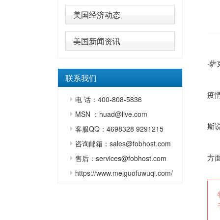
美国经济动态
美国新闻资讯
新
·
联系我们
马
疫
电 话：400-808-5836
“
MSN ：huad@live.com
斯说
客服QQ：4698328 9291215
咨询邮箱：sales@fobhost.com
萨
方
售后：services@fobhost.com
https://www.meiguofuwuqi.com/