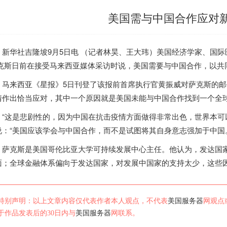
美国需与中国合作应对
华社吉隆坡9月5日电 （记者林昊、王大玮）
美国
经济学家、国际
萨克斯日前在接受马来西亚媒体采访时说，
美国
需要与中国合作，以共
来西亚《星报》5日刊登了该报前首席执行官黄振威对萨克斯的邮
情作出恰当应对，其中一个原因就是
美国
未能与中国合作找到一个全
这是悲剧性的，因为中国在抗击疫情方面做得非常出色，世界本可以
：“
美国
应该学会与中国合作，而不是试图将其自身意志强加于中国
克斯是
美国
哥伦比亚大学可持续发展中心主任。他认为，发达国
面；全球金融体系偏向于发达国家，对发展中国家的支持太少，这些
特别声明：以上文章内容仅代表作者本人观点，不代表
美国服务器
网观点
于作品发表后的30日内与
美国服务器
网联系。