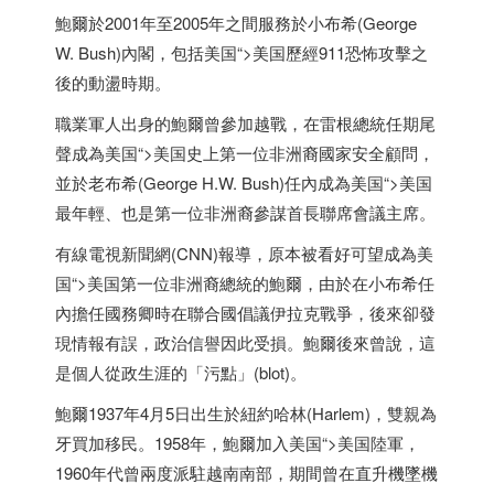
鮑爾於2001年至2005年之間服務於小布希(George
W. Bush)內閣，包括
美国
“>
美国
歷經911恐怖攻擊之
後的動盪時期。
職業軍人出身的鮑爾曾參加越戰，在雷根總統任期尾
聲成為
美国
“>
美国
史上第一位非洲裔國家安全顧問，
並於老布希(George H.W. Bush)任內成為
美国
“>
美国
最年輕、也是第一位非洲裔參謀首長聯席會議主席。
有線電視新聞網(CNN)報導，原本被看好可望成為
美
国
“>
美国
第一位非洲裔總統的鮑爾，由於在小布希任
內擔任國務卿時在聯合國倡議伊拉克戰爭，後來卻發
現情報有誤，政治信譽因此受損。鮑爾後來曾說，這
是個人從政生涯的「污點」(blot)。
鮑爾1937年4月5日出生於紐約哈林(Harlem)，雙親為
牙買加移民。1958年，鮑爾加入
美国
“>
美国
陸軍，
1960年代曾兩度派駐越南南部，期間曾在直升機墜機