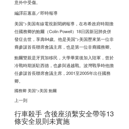
意外中受傷。
編譯莊蕙嘉／即時報導
美国
“>
美国
有線電視新聞網報導，在布希政府時期擔
任國務卿的鮑爾（Colin Powell）18日因新冠肺炎併
發症去世，享壽84歲。他是
美国
“>
美国
歷來第一位非
裔參謀首長聯席會議主席，也是第一位非裔國務卿。
鮑爾雙親是牙買加移民，大學畢業後加入陸軍，曾於
冷戰時期派駐西德，也參與過越戰。波灣戰爭時他擔
任參謀首長聯席會議主席，2001至2005年出任國務
卿。
國務卿
美国
“>
美国
鮑爾
上一則
行車殺手 含後座須繫安全帶等13
條安全規則未實施