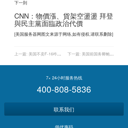
下一則
CNN：物價漲、貨架空盪盪 拜登
與民主黨面臨政治代價
[
美国服务器
网图文来源于网络,如有侵权,请联系删除]
上一篇:
美国不卖F-16咋
下一篇:
美国前国务卿鲍威
办？土国防工业高层：那就
尔因新冠并发症去世，此前
买苏-35和苏-57
已完全接种疫苗
7× 24小时服务热线
400-808-5836
联系我们
领优惠码