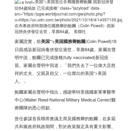
美国“>
美国
首位非裔國務卿鮑爾 因新冠併發
症84歲病故 已完成接種” class=”lazyload” data-
src=”https://pgw.worldjournal.com/gw/photo.php?
u=https://uc.udn.com.tw/photo/2021/10/18/4/14357135.jp
在布希政府時期擔任國務卿的鮑爾（Colin Powell）因新
冠肺炎併發症去世，享壽84歲。 美聯社
家屬證實，前
美国
“>
美国
國務卿
鮑爾
(Colin Powell)18
日因感染新冠病毒併發症過世，享壽84歲。家屬在聲
明中說，鮑爾已完成接種(fully vaccinated)新冠疫
苗。家屬在聲明中寫道：「我們失去了一位偉大且慈
祥的丈夫、父親及祖父，一位傑出的
美国
“>
美国
人。」
鮑爾家屬在聲明中指出，感謝華特里德國家軍事醫學
中心(Walter Reed National Military Medical Center)醫
療團隊的悉心照顧。
曾任參謀首長聯席會議主席及國務卿的鮑爾，在多屆
共和黨政府執政期間，對於政策擬定具有重大影響。