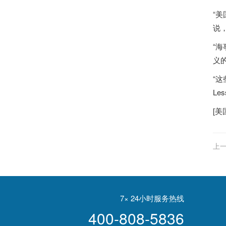
“美
说
“
义
“
L
[
美
上一
7× 24小时服务热线
400-808-5836