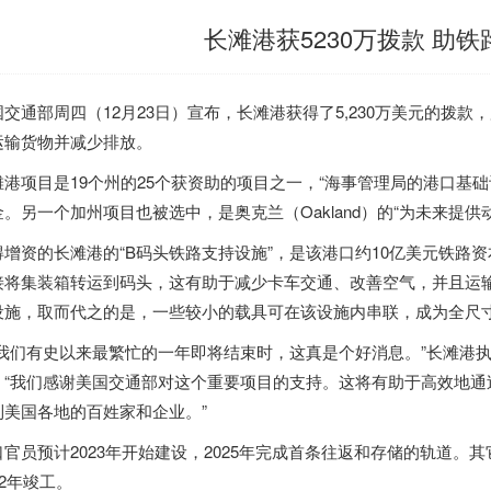
长滩港获5230万拨款 助
国交通部周四（12月23日）宣布，长滩港获得了5,230万美元的拨
运输货物并减少排放。
滩港项目是19个州的25个获资助的项目之一，“海事管理局的港口基础
。另一个加州项目也被选中，是奥克兰（Oakland）的“为未来提供动力项目”（Po
得增资的长滩港的“B码头铁路支持设施”，是该港口约10亿美元铁路
接将集装箱转运到码头，这有助于减少卡车交通、改善空气，并且运
设施，取而代之的是，一些较小的载具可在该设施内串联，成为全尺
我们有史以来最繁忙的一年即将结束时，这真是个好消息。”长滩港执行董事马
，“我们感谢美国交通部对这个重要项目的支持。这将有助于高效地通
到美国各地的百姓家和企业。”
口官员预计2023年开始建设，2025年完成首条往返和存储的轨道。其
32年竣工。