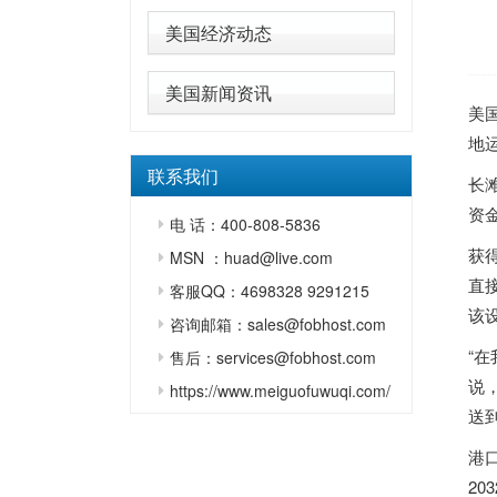
美国经济动态
美国新闻资讯
美
地
联系我们
长
资金
电 话：400-808-5836
获
MSN ：huad@live.com
直
客服QQ：4698328 9291215
该
咨询邮箱：sales@fobhost.com
“在
售后：services@fobhost.com
说
https://www.meiguofuwuqi.com/
送
港
20