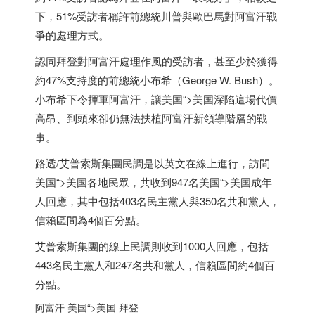
下，51%受訪者稱許前總統川普與歐巴馬對阿富汗戰
爭的處理方式。
認同拜登對阿富汗處理作風的受訪者，甚至少於獲得
約47%支持度的前總統小布希（George W. Bush）。
小布希下令揮軍阿富汗，讓
美国
“>
美国
深陷這場代價
高昂、到頭來卻仍無法扶植阿富汗新領導階層的戰
事。
路透/艾普索斯集團民調是以英文在線上進行，訪問
美国
“>
美国
各地民眾，共收到947名
美国
“>
美国
成年
人回應，其中包括403名民主黨人與350名共和黨人，
信賴區間為4個百分點。
艾普索斯集團的線上民調則收到1000人回應，包括
443名民主黨人和247名共和黨人，信賴區間約4個百
分點。
阿富汗
美国
“>
美国
拜登