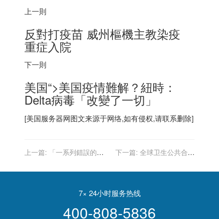
上一則
反對打疫苗 威州樞機主教染疫
重症入院
下一則
美国
“>
美国
疫情難解？紐時：
Delta病毒「改變了一切」
[
美国服务器
网图文来源于网络,如有侵权,请联系删除]
上一篇:
「一系列錯誤的結
下一篇:
全球卫生公共合作
果」美2黨聽證會 將查阿富
需要一个什么样的美国？
汗變天
7× 24小时服务热线
400-808-5836