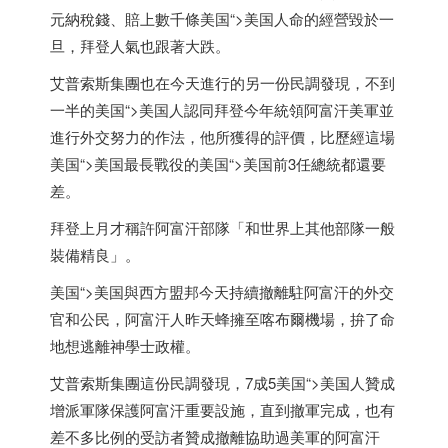
元納稅錢、賠上數千條
美国
“>
美国
人命的經營毀於一
旦，拜登人氣也跟著大跌。
艾普索斯集團也在今天進行的另一份民調發現，不到
一半的
美国
“>
美国
人認同拜登今年統領阿富汗美軍並
進行外交努力的作法，他所獲得的評價，比歷經這場
美国
“>
美国
最長戰役的
美国
“>
美国
前3任總統都還要
差。
拜登上月才稱許阿富汗部隊「和世界上其他部隊一般
裝備精良」。
美国
“>
美国
與西方盟邦今天持續撤離駐阿富汗的外交
官和公民，阿富汗人昨天蜂擁至喀布爾機場，拚了命
地想逃離神學士政權。
艾普索斯集團這份民調發現，7成5
美国
“>
美国
人贊成
增派軍隊保護阿富汗重要設施，直到撤軍完成，也有
差不多比例的受訪者贊成撤離協助過美軍的阿富汗