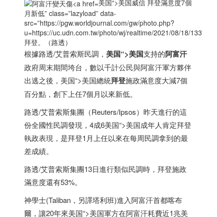
美国“>
美国
威信 拜登滿意度7個
月新低” class=”lazyload” data-
src=”https://pgw.worldjournal.com/gw/photo.php?
u=https://uc.udn.com.tw/photo/wj/realtime/2021/08/18/13
拜登。（路透）
根據路透/艾普索斯民調，
美国
“>
美国
支持的
阿富汗
政府周末期間垮台，數以千計公民與阿富汗軍方夥伴
出逃之後，
美国
“>
美国
總統
拜登
施政滿意度大減7個
百分點，創下上任7個月以來新低。
路透/艾普索斯集團（Reuters/Ipsos）昨天進行的這
份全國性民調發現，4成6
美国
“>
美国
成年人肯定拜登
執政表現，是拜登1月上任以來在每周民調拿到的最
差成績。
路透/艾普索斯集團13日進行類似民調時，拜登施政
滿意度還有53%。
神學士(Taliban，另譯塔利班)進入阿富汗首都喀布
爾，讓20年來
美国
“>
美国
軍方在阿富汗耗費近1兆美