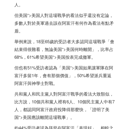
人。
但
美国
“>
美国
人對這場戰爭的看法似乎還沒有定論，
多數人對於美軍過去該在阿富汗有何作為看法有點矛
盾。
舉例來說，18至65歲的受訪者大多認同這場戰爭「會
結束得很難看，無論
美国
“>
美国
何時離開」，比率占
68%，61%希望
美国
“>
美国
按表完成撤軍。
但也有51%受訪者認為「
美国
“>
美国
如果讓軍隊在阿
富汗多留1年，會有那個價值」，50%希望派兵重返
阿富汗與神學士對戰。
共和黨人和民主黨人對阿富汗戰爭的看法大致類似，
比方說，10個共和黨人裡有6人、10個民主黨人中有7
人，都認同阿富汗政府投降得那麼快，「證明了
美
国
“>
美国
應該離開這場戰事」。
約44%受訪者認為拜登在阿富汗「表現好」，相較之