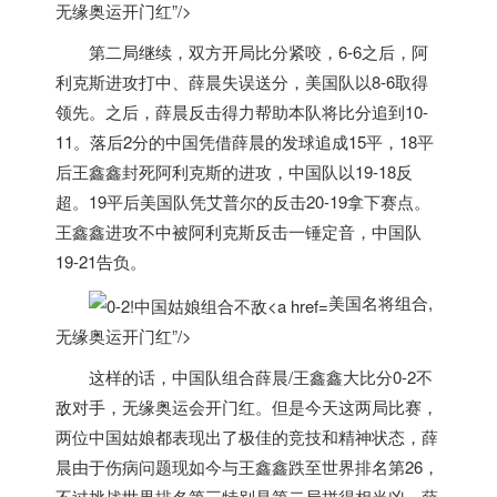
无缘奥运开门红”/>
第二局继续，双方开局比分紧咬，6-6之后，阿
利克斯进攻打中、薛晨失误送分，
美国
队以8-6取得
领先。之后，薛晨反击得力帮助本队将比分追到10-
11。落后2分的中国凭借薛晨的发球追成15平，18平
后王鑫鑫封死阿利克斯的进攻，中国队以19-18反
超。19平后
美国
队凭艾普尔的反击20-19拿下赛点。
王鑫鑫进攻不中被阿利克斯反击一锤定音，中国队
19-21告负。
美国名将组合,
无缘奥运开门红”/>
这样的话，中国队组合薛晨/王鑫鑫大比分0-2不
敌对手，无缘奥运会开门红。但是今天这两局比赛，
两位中国姑娘都表现出了极佳的竞技和精神状态，薛
晨由于伤病问题现如今与王鑫鑫跌至世界排名第26，
不过挑战世界排名第三特别是第二局拼得相当凶，薛