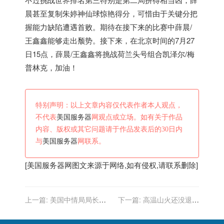
晨甚至复制朱婷神仙球惊艳得分，可惜由于关键分把
握能力缺陷遭遇首败。期待在接下来的比赛中薛晨/
王鑫鑫能够走出颓势。接下来，在北京时间的7月27
日15点，薛晨/王鑫鑫将挑战荷兰头号组合凯泽尔/梅
普林克，加油！
特别声明：以上文章内容仅代表作者本人观点，
不代表
美国服务器
网观点或立场。如有关于作品
内容、版权或其它问题请于作品发表后的30日内
与
美国服务器
网联系。
[
美国服务器
网图文来源于网络,如有侵权,请联系删除]
上一篇:
美国中情局局长要
下一篇:
高温山火还没退，
用冷战战术对付中国!
美国又出现“超级真菌”，一
旦感染便无法治愈