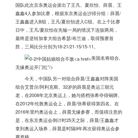
国队此次京东奥运会派出了王凡、夏欣怡、薛晨、王
鑫鑫4人参加比赛，根据东京奥运会沙排分组：薛晨/
王鑫鑫进入B组，王凡/夏欣怡进入C组。在上个比赛
日中，王凡/夏欣怡在先输一局的情况下连扳两局，
最终是逆转加拿大组合希瑟/布兰迪，取得预赛首
胜，三局比分分别为18-21/21-15/15-11。
美国名将组合,
无缘奥运开门红”/>
今天，中国队另一对组合薛晨/王鑫鑫对阵
美国
组合艾普尔/阿利克斯。32岁的薛晨是奥运三朝元
老，在2008年北京奥运上，她与搭档张希夺得铜牌。
在2012年伦敦奥运会上，薛晨/张希获得第四名。在
2016年里约奥运会上，薛晨无缘参赛，而值得注意的
是，在东京奥运会倒计时25天之际，薛晨/王鑫鑫才
拿到奥运入场券，薛晨是时隔9年再次获得奥运会参
赛资格。