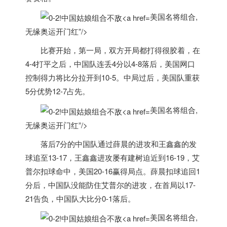
美国名将组合,
无缘奥运开门红”/>
比赛开始，第一局，双方开局都打得很胶着，在
4-4打平之后，中国队连丢4分以4-8落后，
美国
网口
控制得力将比分拉开到10-5。中局过后，
美国
队重获
5分优势12-7占先。
美国名将组合,
无缘奥运开门红”/>
落后7分的中国队通过薛晨的进攻和王鑫鑫的发
球追至13-17，王鑫鑫进攻屡有建树迫近到16-19，艾
普尔扣球命中，
美国
20-16赢得局点。薛晨扣球追回1
分后，中国队没能防住艾普尔的进攻，在首局以17-
21告负，中国队大比分0-1落后。
美国名将组合,