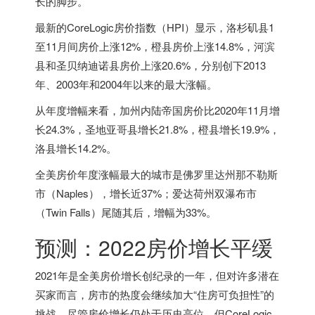
长的脚步。
最新的CoreLogic房价指数（HPI）显示，洛杉矶县1
至11月间房价上涨12%，橙县房价上涨14.8%，河滨
县和圣贝纳迪诺县房价上涨20.6%，分别创下2013
年、2003年和2004年以来的最大涨幅。
从年度增幅来看，加州内陆帝国房价比2020年11月增
长24.3%，圣地亚哥县增长21.8%，橙县增长19.9%，
洛县增长14.2%。
全美房价年度涨幅最大的城市是佛罗里达州那不勒斯
市（Naples），增长近37%；爱达荷州双瀑布市
（Twin Falls）尾随其后，增幅为33%。
预测：2022房价增长平缓
2021年是全美房价增长创纪录的一年，但对许多潜在
买家而言，房市的热度会继续加大“住房可负担性”的
挑战。尽管房价增长仍处于历史高位，但CoreLogic