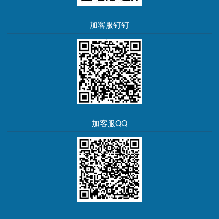
加客服钉钉
加客服QQ