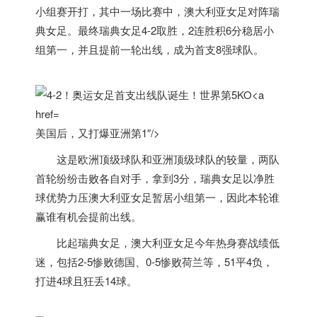
小组赛开打，其中一场比赛中，澳大利亚女足对阵瑞
典女足。最终瑞典女足4-2取胜，2连胜积6分稳居小
组第一，并且提前一轮出线，成为首支8强球队。
美国后，又打爆亚洲第1″/>
这是欧洲顶级球队和亚洲顶级球队的较量，两队
首轮纷纷击败各自对手，拿到3分，瑞典女足以净胜
球优势力压澳大利亚女足暂居小组第一，因此本轮谁
赢谁有机会提前出线。
比起瑞典女足，澳大利亚女足今年热身赛战绩低
迷，包括2-5惨败德国、0-5惨败荷兰等，51平4负，
打进4球且狂丢14球。