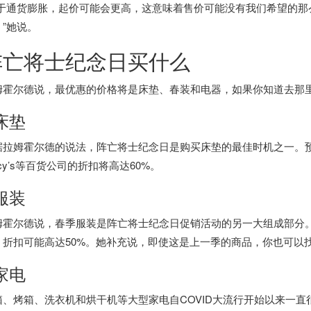
由于通货膨胀，起价可能会更高，这意味着售价可能没有我们希望的那
。”她说。
阵亡将士纪念日买什么
姆霍尔德说，最优惠的价格将是床垫、春装和电器，如果你知道去那
 床垫
拉姆霍尔德的说法，阵亡将士纪念日是购买床垫的最佳时机之一。预计Casper和
cy’s等百货公司的折扣将高达60%。
 服装
姆霍尔德说，春季服装是阵亡将士纪念日促销活动的另一大组成部分
，折扣可能高达50%。她补充说，即使这是上一季的商品，你也可以
 家电
、烤箱、洗衣机和烘干机等大型家电自COVID大流行开始以来一直很难买到，