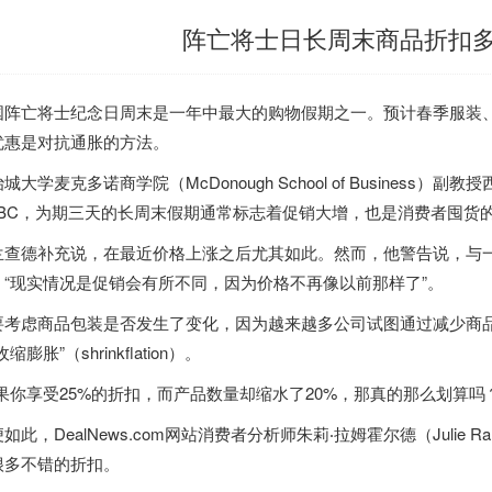
阵亡将士日长周末商品折扣多
国阵亡将士纪念日周末是一年中最大的购物假期之一。预计春季服装
优惠是对抗通胀的方法。
城大学麦克多诺商学院（McDonough School of Business）副教授西
NBC，为期三天的长周末假期通常标志着促销大增，也是消费者囤货
兰查德补充说，在最近价格上涨之后尤其如此。然而，他警告说，与
，“现实情况是促销会有所不同，因为价格不再像以前那样了”。
要考虑商品包装是否发生了变化，因为越来越多公司试图通过减少商
收缩膨胀”（shrinkflation）。
如果你享受25%的折扣，而产品数量却缩水了20%，那真的那么划算吗
如此，DealNews.com网站消费者分析师朱莉‧拉姆霍尔德（Julie
很多不错的折扣。