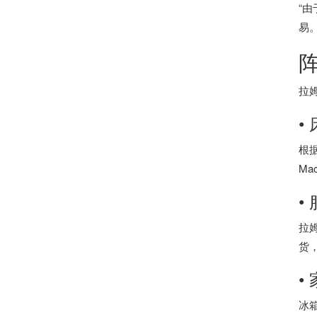
“
易
拉
•
根据
Ma
•
拉
货
•
冰箱