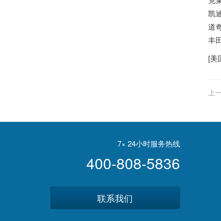
凯迪
道奇
丰田
[
美
上一
7× 24小时服务热线
400-808-5836
联系我们