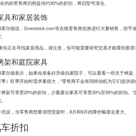
uy在内的零售商仍然提供约30%的折扣，将旧型号清仓。
 家具和家居装饰
姆霍尔德说，Overstock.com等在线零售商也将进行大量销售，
家。
如果你正在寻找家居用品，请注意，你可能需要研究交易才能看到那里
 烤架和庭院家具
姆霍尔德表示，如果你准备好升级自家院子，可以看看一些关于烤架
夏季）旺季开始时需求量很大，“零售商不会有同样动机为它们提供很
计烤架可享受20%的折扣，少量露台家具可享受30%至50%的折扣。
说。
补充说，当零售商想要清理货架时，8月和9月的降价幅度会更大。
汽车折扣