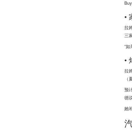
B
•
拉
三
“
•
拉
（
预
德
她