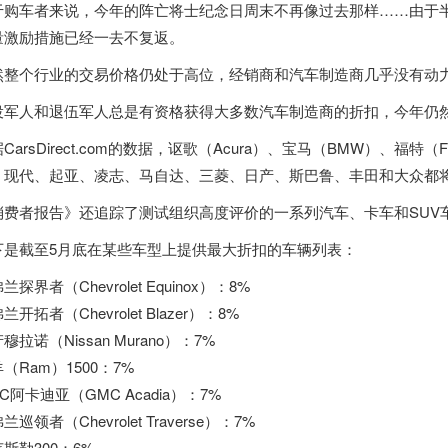
于购车者来说，今年的阵亡将士纪念日周末不再像过去那样……由于
量激励措施已经一去不复返。
然整个行业的交易价格仍处于高位，经销商和汽车制造商几乎没有动
役军人和退伍军人总是有资格获得大多数汽车制造商的折扣，今年仍
CarsDirect.com的数据，讴歌（Acura）、宝马（BMW）、福特（
、现代、起亚、凌志、马自达、三菱、日产、斯巴鲁、丰田和大众都将在20
消费者报告》还追踪了测试组织高度评价的一系列汽车、卡车和SUV车
下是截至5月底在某些车型上提供最大折扣的车辆列表：
兰探界者（Chevrolet Equinox）：8%
兰开拓者（Chevrolet Blazer）：8%
穆拉诺（Nissan Murano）：7%
（Ram）1500：7%
C阿卡迪亚（GMC Acadia）：7%
兰巡领者（Chevrolet Traverse）：7%
斯勒300：6%