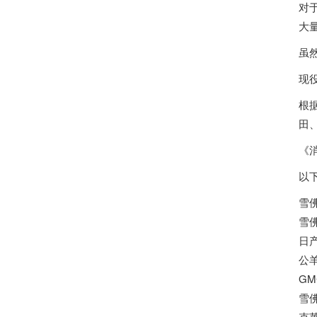
对
大
虽
现
根据
田
《
以
雪佛
雪佛
日产
公羊
GM
雪佛
克莱