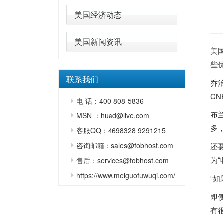
美国经济动态
美国新闻资讯
美
些
联系我们
乔治
C
电 话：400-808-5836
布
MSN ：huad@live.com
多
客服QQ：4698328 9291215
咨询邮箱：sales@fobhost.com
还
为“
售后：services@fobhost.com
https://www.meiguofuwuqi.com/
“
即便
有